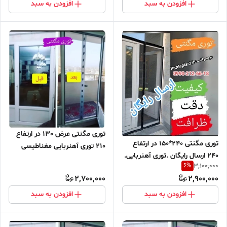
بالکن . توری پشه . پشه بند .
افزودن به سبد
افزودن به سبد
پرده مغازه
توری مگنتی عرض 130 در ارتفاع
توری مگنتی 240*150 در ارتفاع
210 توری آهنربایی مغناطیسی
240 ارسال رایگان .توری آهنربایی.
مگنتیک توری پشه پشه بند پرده
6
%
3,100,000
مغناطیسی . مگنتیک . توری پشه
مگنتی پرده توری بالکن توری
2,700,000
2,900,000
. پشه بند . پرده مگنتی .پرده
مغازه پرده مغازه
توری بالکن توری مغازه پرده مغازه
افزودن به سبد
افزودن به سبد