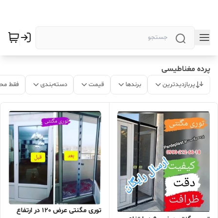
پرده مغناطیسی
پربازدیدترین
برندها
قیمت
دسته‌بندی
فقط مح
توری مگنتی عرض 120 در ارتفاع