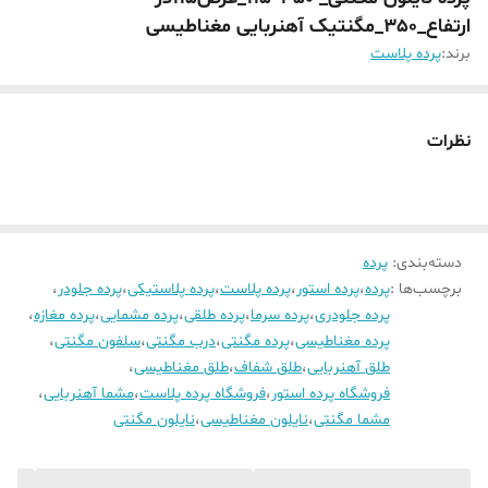
ارتفاع_350_مگنتیک آهنربایی مغناطیسی
برند:
پرده پلاست
نظرات
دسته‌بندی
:
پرده
برچسب‌ها :
پرده
،
پرده استور
،
پرده پلاست
،
پرده پلاستیکی
،
پرده جلودر
،
پرده جلودری
،
پرده سرما
،
پرده طلقی
،
پرده مشمایی
،
پرده مغازه
،
پرده مغناطیسی
،
پرده مگنتی
،
درب مگنتی
،
سلفون مگنتی
،
طلق آهنربایی
،
طلق شفاف
،
طلق مغناطیسی
،
فروشگاه پرده استور
،
فروشگاه پرده پلاست
،
مشما آهنربایی
،
مشما مگنتی
،
نایلون مغناطیسی
،
نایلون مگنتی