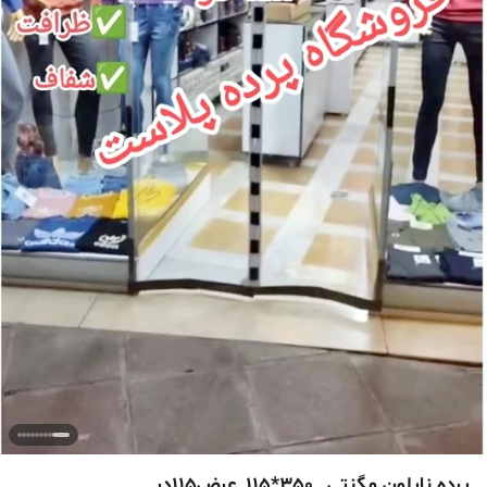
پرده نایلون مگنتی_ 350*115_عرض115در