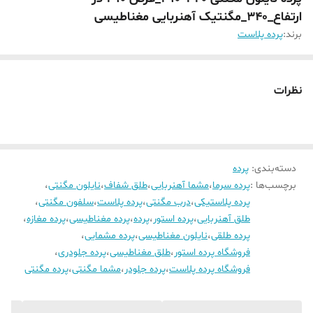
ارتفاع_340_مگنتیک آهنربایی مغناطیسی
برند:
پرده پلاست
نظرات
دسته‌بندی
:
پرده
برچسب‌ها :
پرده سرما
،
مشما آهنربایی
،
طلق شفاف
،
نایلون مگنتی
،
پرده پلاستیکی
،
درب مگنتی
،
پرده پلاست
،
سلفون مگنتی
،
طلق آهنربایی
،
پرده استور
،
پرده
،
پرده مغناطیسی
،
پرده مغازه
،
پرده طلقی
،
نایلون مغناطیسی
،
پرده مشمایی
،
فروشگاه پرده استور
،
طلق مغناطیسی
،
پرده جلودری
،
فروشگاه پرده پلاست
،
پرده جلودر
،
مشما مگنتی
،
پرده مگنتی