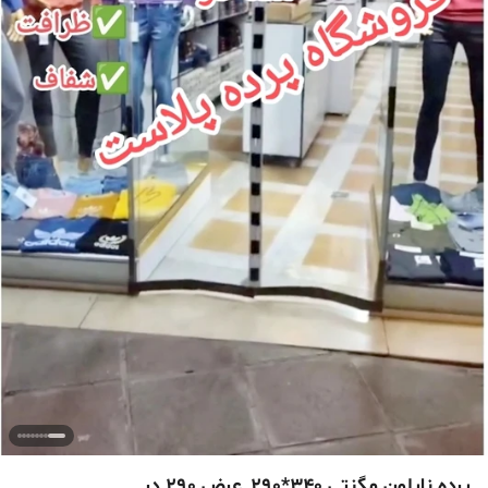
پرده نایلون مگنتی 340*290_عرض 290 در