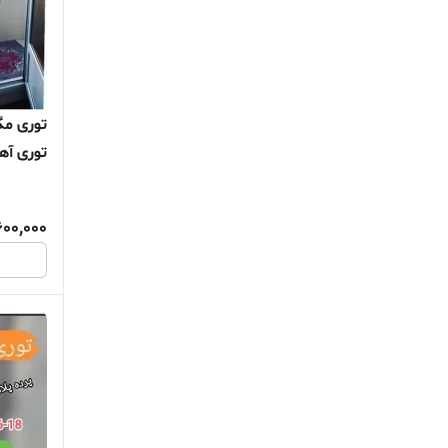
توری آه
توری پش
توری بال
600,000