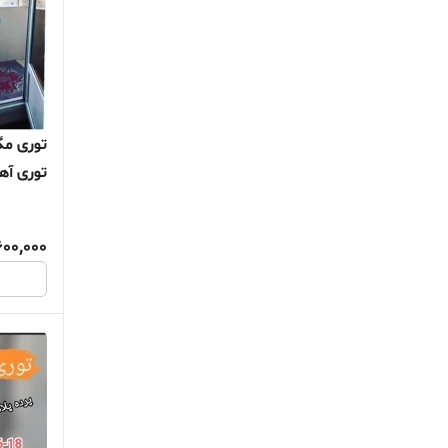
توری آه
توری پش
توری بال
600,000