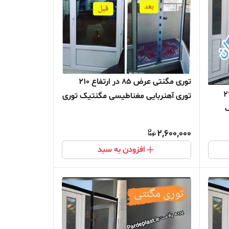
توری مگنتی عرض 85 در ارتفاع 210
در ارتفاع 220
توری آهنربایی مغناطیسی مگنتیک توری
ک
پشه پشه بند پرده مگنتی پرده توری
ده
بالکن توری مغازه پرده مغازه
2,600,000
افزودن به سبد