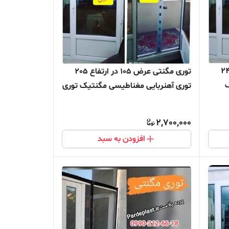
رض 120 در ارتفاع 240
توری مگنتی عرض 105 در ارتفاع 205
ک
توری آهنربایی مغناطیسی مگنتیک توری
ده
پشه پشه بند پرده مگنتی پرده توری
بالکن توری مغازه پرده مغازه
2,700,000
افزودن به سبد