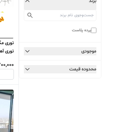
برند
پرده پلاست
موجودی
توری آه
توری پش
700,000
توری بال
محدوده قیمت