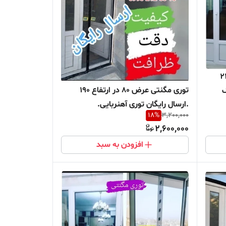
 در ارتفاع 240
توری مگنتی عرض 80 در ارتفاع 190
ک
.ارسال رایگان توری آهنربایی.
ده
18
%
3,200,000
مغناطیسی . مگنتیک . توری پشه . پشه
2,600,000
بند . پرده مگنتی .پرده توری بالکن .
افزودن به سبد
توری پشه . پشه بند . پرده مغازه