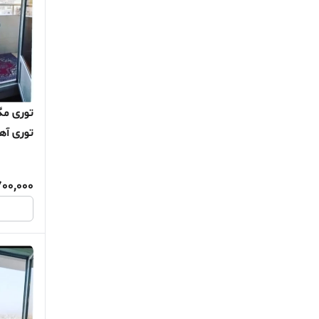
توری آه
توری پش
توری بال
700,000