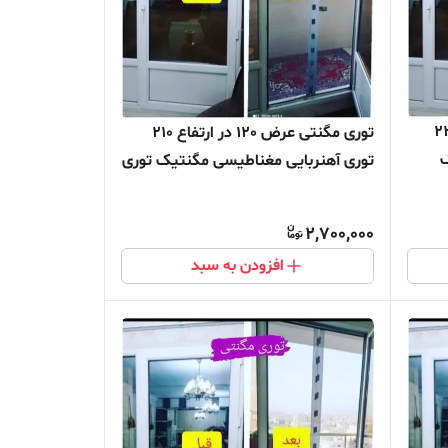
100 در ارتفاع 220
توری مگنتی عرض 120 در ارتفاع 210
ک
توری آهنربایی مغناطیسی مگنتیک توری
ده
پشه پشه بند پرده مگنتی پرده توری
بالکن توری مغازه پرده مغازه
2,700,000
افزودن به سبد