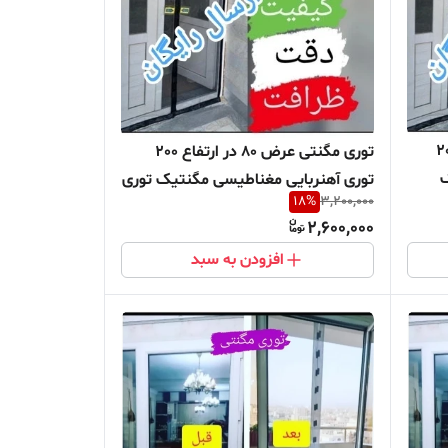
در ارتفاع 205
توری مگنتی عرض 80 در ارتفاع 200
ک
توری آهنربایی مغناطیسی مگنتیک توری
18
%
3,200,000
ده
پشه پشه بند پرده مگنتی پرده توری
2,600,000
بالکن توری مغازه پرده مغازه
افزودن به سبد