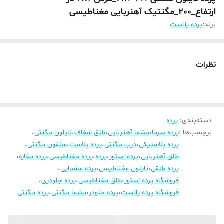
ارتفاع_200_مگنتیک آهنربایی مغناطیسی
برند:
پرده پلاست
نظرات
دسته‌بندی
:
پرده
برچسب‌ها :
پرده سرما
،
مشما آهنربایی
،
طلق شفاف
،
نایلون مگنتی
،
پرده پلاستیکی
،
درب مگنتی
،
پرده پلاست
،
سلفون مگنتی
،
طلق آهنربایی
،
پرده استور
،
پرده
،
پرده مغناطیسی
،
پرده مغازه
،
پرده طلقی
،
نایلون مغناطیسی
،
پرده مشمایی
،
فروشگاه پرده استور
،
طلق مغناطیسی
،
پرده جلودری
،
فروشگاه پرده پلاست
،
پرده جلودر
،
مشما مگنتی
،
پرده مگنتی