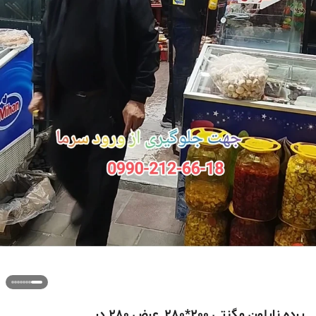
پرده نایلون مگنتی 200*280_عرض 280 در