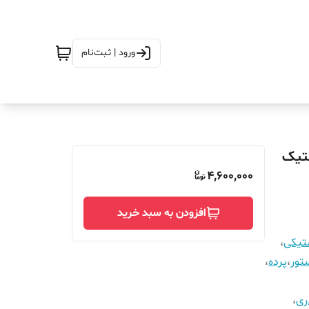
ورود | ثبت‌نام
رض 320 در ارتفاع_260_مگنتیک
4,600,000
افزودن به سبد خرید
ستیکی
،
تور
،
پرده
،
ری
،