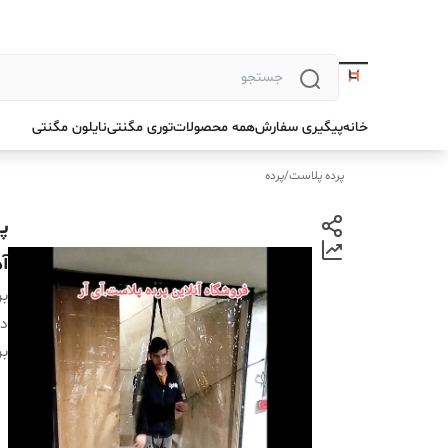
خانه
پیگیری سفارش
همه محصولات
توری مگنتی
نایلون مگنتی
پرده پلاست
/
پرده
آ
بر
دس
بر