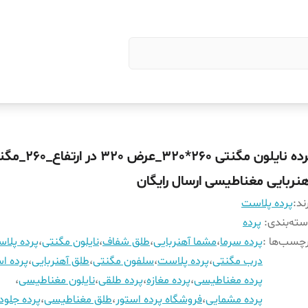
پرده نایلون مگنتی 260*320_ع
هنربایی مغناطیسی ارسال رایگان
ند:
پرده پلاست
ته‌بندی
:
پرده
چسب‌ها :
پرده سرما
،
مشما آهنربایی
،
طلق شفاف
،
نایلون مگنتی
،
پرده پلا
درب مگنتی
،
پرده پلاست
،
سلفون مگنتی
،
طلق آهنربایی
،
پرده اس
پرده مغناطیسی
،
پرده مغازه
،
پرده طلقی
،
نایلون مغناطیسی
،
پرده مشمایی
،
فروشگاه پرده استور
،
طلق مغناطیسی
،
پرده جلود