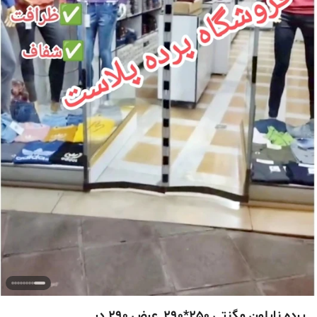
پرده نایلون مگنتی 250*290_عرض 290 در