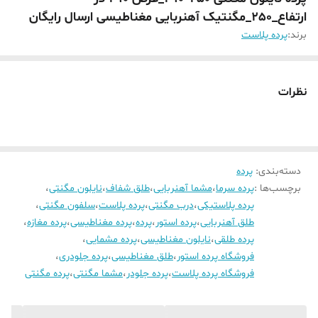
ارتفاع_250_مگنتیک آهنربایی مغناطیسی ارسال رایگان
برند:
پرده پلاست
نظرات
دسته‌بندی
:
پرده
برچسب‌ها :
پرده سرما
،
مشما آهنربایی
،
طلق شفاف
،
نایلون مگنتی
،
پرده پلاستیکی
،
درب مگنتی
،
پرده پلاست
،
سلفون مگنتی
،
طلق آهنربایی
،
پرده استور
،
پرده
،
پرده مغناطیسی
،
پرده مغازه
،
پرده طلقی
،
نایلون مغناطیسی
،
پرده مشمایی
،
فروشگاه پرده استور
،
طلق مغناطیسی
،
پرده جلودری
،
فروشگاه پرده پلاست
،
پرده جلودر
،
مشما مگنتی
،
پرده مگنتی