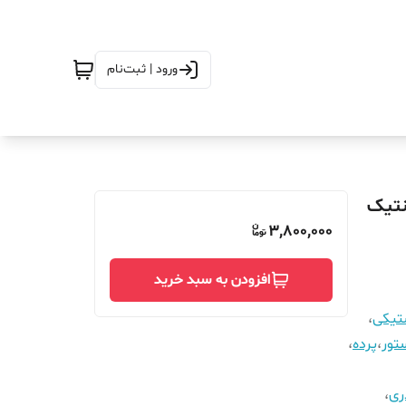
ورود | ثبت‌نام
2_عرض 280 در ارتفاع_230_مگنتیک
3,800,000
افزودن به سبد خرید
ستیکی
،
تور
،
پرده
،
ری
،