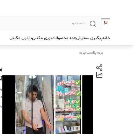
خانه
پیگیری سفارش
همه محصولات
توری مگنتی
نایلون مگنتی
پرده پلاست
/
پرده
آ
بر
دس
بر