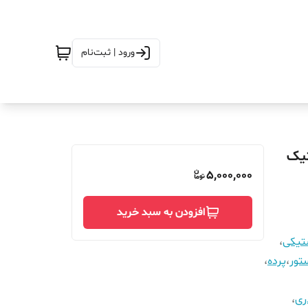
ورود | ثبت‌نام
3 در ارتفاع_310_مگنتیک
5,000,000
افزودن به سبد خرید
ستیکی
،
تور
،
پرده
،
ری
،