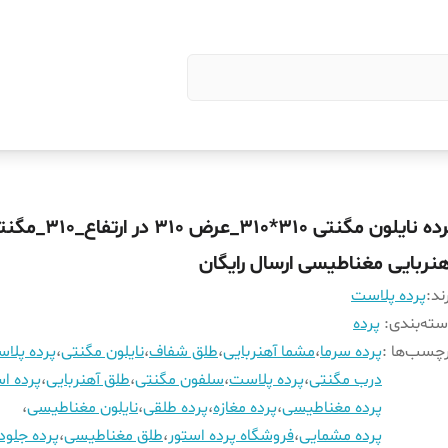
پرده نایلون مگنتی 310*310_عرض 10
هنربایی مغناطیسی ارسال رایگان
ند:
پرده پلاست
ته‌بندی
:
پرده
چسب‌ها :
پرده سرما
،
مشما آهنربایی
،
طلق شفاف
،
نایلون مگنتی
،
پرده پلا
درب مگنتی
،
پرده پلاست
،
سلفون مگنتی
،
طلق آهنربایی
،
پرده اس
پرده مغناطیسی
،
پرده مغازه
،
پرده طلقی
،
نایلون مغناطیسی
،
پرده مشمایی
،
فروشگاه پرده استور
،
طلق مغناطیسی
،
پرده جلود