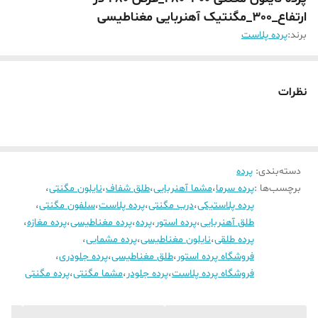
ارتفاع_300_مگنتیک آهنربایی مغناطیسی
برند:
پرده پلاست
نظرات
دسته‌بندی
:
پرده
برچسب‌ها :
پرده سرما
،
مشما آهنربایی
،
طلق شفاف
،
نایلون مگنتی
،
پرده پلاستیکی
،
درب مگنتی
،
پرده پلاست
،
سلفون مگنتی
،
طلق آهنربایی
،
پرده استور
،
پرده
،
پرده مغناطیسی
،
پرده مغازه
،
پرده طلقی
،
نایلون مغناطیسی
،
پرده مشمایی
،
فروشگاه پرده استور
،
طلق مغناطیسی
،
پرده جلودری
،
فروشگاه پرده پلاست
،
پرده جلودر
،
مشما مگنتی
،
پرده مگنتی