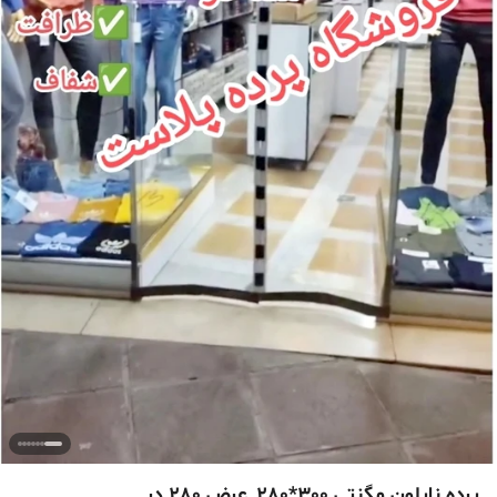
پرده نایلون مگنتی 300*280_عرض 280 در