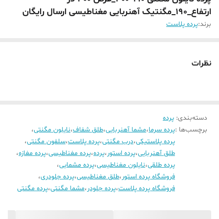
ارتفاع_190_مگنتیک آهنربایی مغناطیسی ارسال رایگان
برند:
پرده پلاست
نظرات
دسته‌بندی
:
پرده
برچسب‌ها :
پرده سرما
،
مشما آهنربایی
،
طلق شفاف
،
نایلون مگنتی
،
پرده پلاستیکی
،
درب مگنتی
،
پرده پلاست
،
سلفون مگنتی
،
طلق آهنربایی
،
پرده استور
،
پرده
،
پرده مغناطیسی
،
پرده مغازه
،
پرده طلقی
،
نایلون مغناطیسی
،
پرده مشمایی
،
فروشگاه پرده استور
،
طلق مغناطیسی
،
پرده جلودری
،
فروشگاه پرده پلاست
،
پرده جلودر
،
مشما مگنتی
،
پرده مگنتی