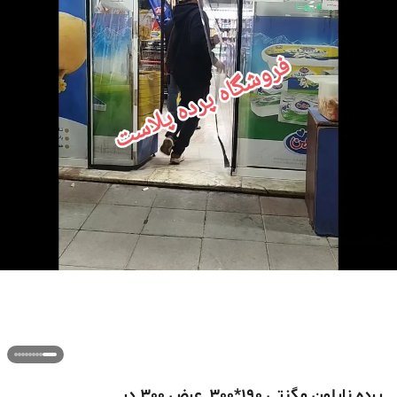
پرده نایلون مگنتی 190*300_عرض 300 در