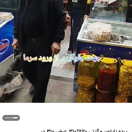
پرده نایلون مگنتی 220*310_عرض 310 در