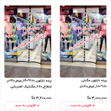
پرده نایلون مگنتی
پرده نایلون_280*140_عرض140در
180*180_عرض180در
ارتفاع_280_مگنتیک آهنربایی
ارتفاع_180_مگنتیک آهنربایی
مغناطیسی
3,200,000
3,000,000
مغناطیسی ارسال رایگان
افزودن به سبد
افزودن به سبد