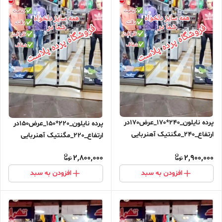
پرده نایلون_240*170_عرض170در
پرده نایلون_220*150_عرض150در
ارتفاع_240_مگنتیک آهنربایی
ارتفاع_220_مگنتیک آهنربایی
مغناطیسی ارسال رایگان
مغناطیسی ارسال رایگان
2,800,000
2,900,000
افزودن به سبد
افزودن به سبد