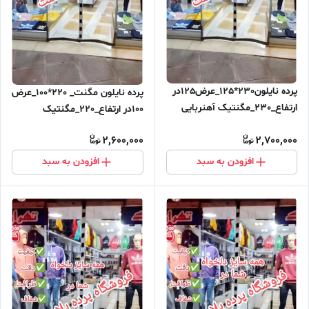
پرده نایلون230*125_عرض125در
پرده نایلون مگنت_ 220*100_عرض
ارتفاع_230_مگنتیک آهنربایی
100در ارتفاع_220_مگنتیک
مغناطیسی
آهنربایی مغناطیسی ارسال رایگان
2,600,000
2,700,000
افزودن به سبد
افزودن به سبد