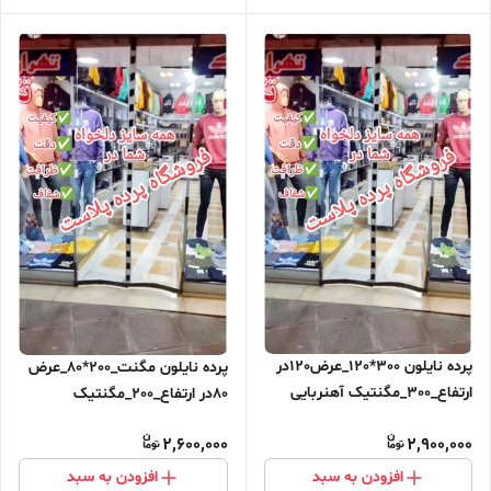
پرده نایلون 300*120_عرض120در
پرده نایلون مگنت_200*80_عرض
ارتفاع_300_مگنتیک آهنربایی
80در ارتفاع_200_مگنتیک
مغناطیسی
آهنربایی مغناطیسی ارسال رایگان
2,600,000
2,900,000
افزودن به سبد
افزودن به سبد