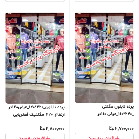
پرده نایلون مگنتی
پرده نایلون_220*140_عرض140در
_240*110_عرض 110در
ارتفاع_220_مگنتیک آهنربایی
ارتفاع_240_مگنتیک آهنربایی
مغناطیسی
2,800,000
2,700,000
مغناطیسی ارسال رایگان
افزودن به سبد
افزودن به سبد