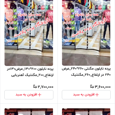
پرده نایلون مگنتی 260*240_عرض
پرده نایلون 200*130_عرض130در
240 در ارتفاع_260_مگنتیک
ارتفاع_200_مگنتیک آهنربایی
آهنربایی مغناطیسی ارسال رایگان
مغناطیسی
2,700,000
3,600,000
افزودن به سبد
افزودن به سبد