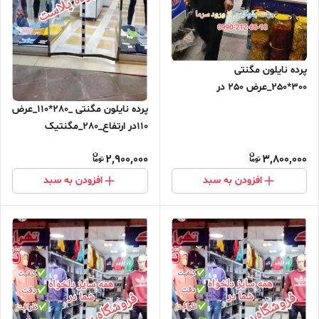
پرده نایلون مگنتی
300*250_عرض 250 در
ارتفاع_300_مگنتیک آهنربایی
پرده نایلون مگنتی _280*110_عرض
مغناطیسی ارسال رایگان
110در ارتفاع_280_مگنتیک
آهنربایی مغناطیسی ارسال رایگان
2,900,000
3,800,000
افزودن به سبد
افزودن به سبد