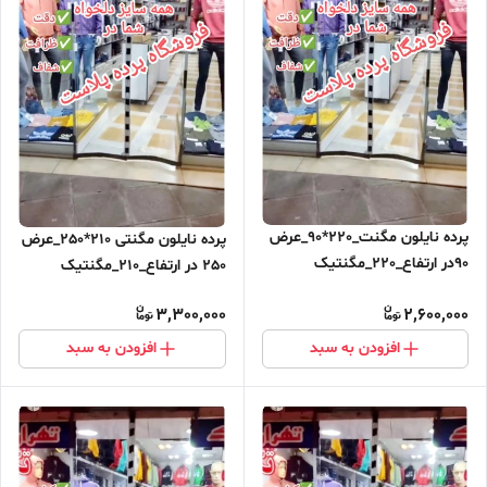
پرده نایلون مگنت_220*90_عرض
پرده نایلون مگنتی 210*250_عرض
90در ارتفاع_220_مگنتیک
250 در ارتفاع_210_مگنتیک
آهنربایی مغناطیسی ارسال رایگان
آهنربایی مغناطیسی ارسال رایگان
3,300,000
2,600,000
افزودن به سبد
افزودن به سبد