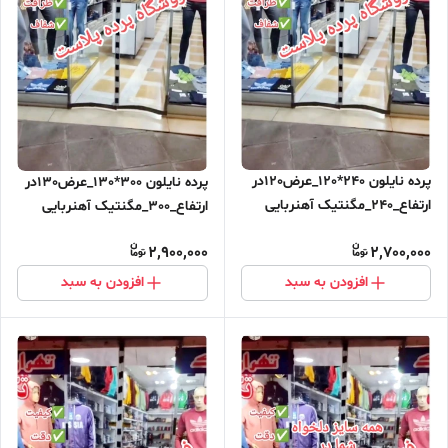
پرده نایلون 240*120_عرض120در
پرده نایلون 300*130_عرض130در
ارتفاع_240_مگنتیک آهنربایی
ارتفاع_300_مگنتیک آهنربایی
مغناطیسی ارسال رایگان
مغناطیسی
2,900,000
2,700,000
افزودن به سبد
افزودن به سبد