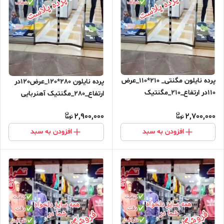
پرده نایلون مگنتی_ 210*110_عرض
پرده نایلون 280*120_عرض120در
110در ارتفاع_210_مگنتیک
ارتفاع_280_مگنتیک آهنربایی
آهنربایی مغناطیسی
مغناطیسی
2,900,000
2,700,000
افزودن به سبد
افزودن به سبد