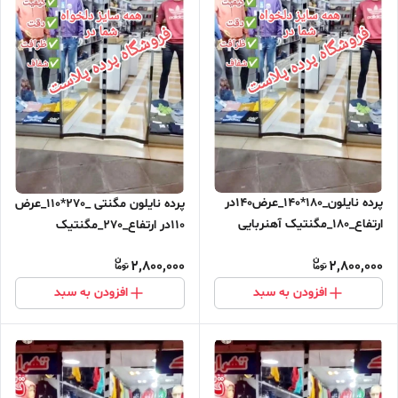
پرده نایلون_180*140_عرض140در
پرده نایلون مگنتی _270*110_عرض
ارتفاع_180_مگنتیک آهنربایی
110در ارتفاع_270_مگنتیک
مغناطیسی
آهنربایی مغناطیسی ارسال رایگان
2,800,000
2,800,000
افزودن به سبد
افزودن به سبد