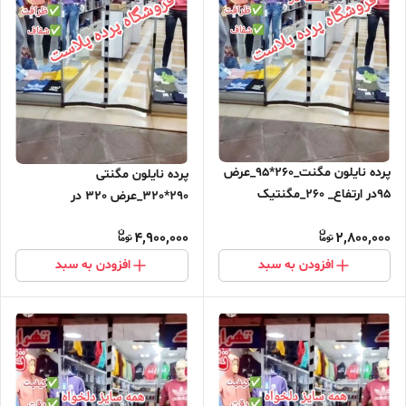
پرده نایلون مگنت_260*95_عرض
پرده نایلون مگنتی
95در ارتفاع_ 260_مگنتیک
290*320_عرض 320 در
آهنربایی مغناطیسی
ارتفاع_290_مگنتیک آهنربایی
4,900,000
2,800,000
مغناطیسی ارسال رایگان
افزودن به سبد
افزودن به سبد