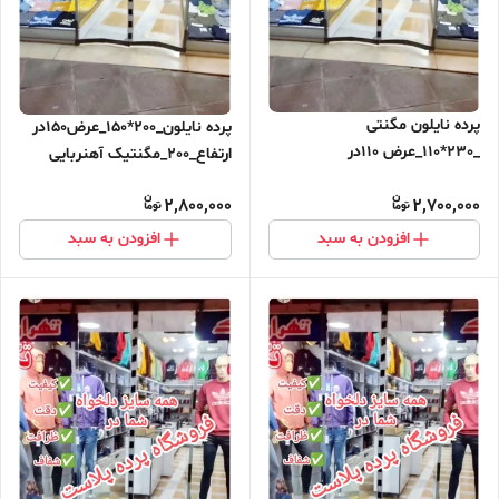
پرده نایلون مگنتی
پرده نایلون_200*150_عرض150در
_230*110_عرض 110در
ارتفاع_200_مگنتیک آهنربایی
ارتفاع_230_مگنتیک آهنربایی
مغناطیسی ارسال رایگان
2,800,000
2,700,000
مغناطیسی ارسال رایگان
افزودن به سبد
افزودن به سبد