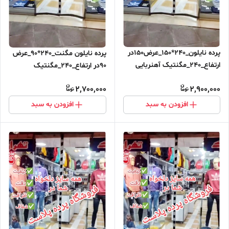
پرده نایلون_240*150_عرض150در
پرده نایلون مگنت_240*90_عرض
ارتفاع_240_مگنتیک آهنربایی
90در ارتفاع_240_مگنتیک
مغناطیسی ارسال رایگان
آهنربایی مغناطیسی ارسال رایگان
2,700,000
2,900,000
افزودن به سبد
افزودن به سبد