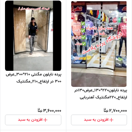
پرده نایلون مگنتی 210*300_عرض
300 در ارتفاع_210_مگنتیک
آهنربایی مغناطیسی ارسال رایگان
پرده نایلون220*130_عرض130در
ارتفاع_220مگنتیک آهنربایی
مغناطیسی
3,600,000
2,700,000
افزودن به سبد
افزودن به سبد