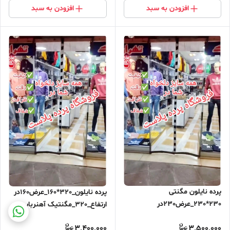
افزودن به سبد
افزودن به سبد
پرده نایلون مگنتی
پرده نایلون_320*160_عرض160در
230*230_عرض230در
ارتفاع_320_مگنتیک آهنربایی
ارتفاع_230_مگنتیک آهنربایی
مغناطیسی ارسال رایگان
3,400,000
3,500,000
مغناطیسی ارسال رایگان