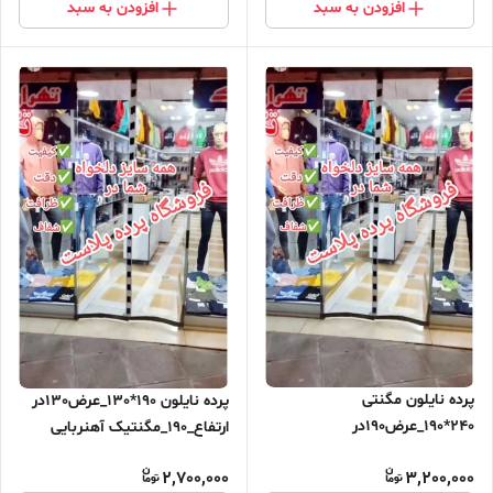
افزودن به سبد
افزودن به سبد
پرده نایلون مگنتی
پرده نایلون 190*130_عرض130در
240*190_عرض190در
ارتفاع_190_مگنتیک آهنربایی
ارتفاع_240_مگنتیک آهنربایی
مغناطیسی ارسال رایگان
2,700,000
3,200,000
مغناطیسی ارسال رایگان