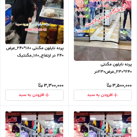
پرده نایلون مگنتی 180*240_عرض
240 در ارتفاع_180_مگنتیک
آهنربایی مغناطیسی ارسال رایگان
پرده نایلون مگنتی
240*230_عرض230در
ارتفاع_240_مگنتیک آهنربایی
3,300,000
3,500,000
مغناطیسی ارسال رایگان
افزودن به سبد
افزودن به سبد