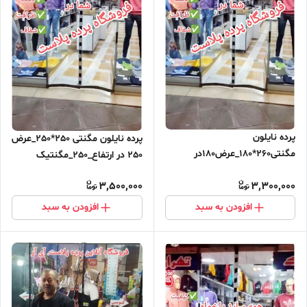
پرده نایلون
پرده نایلون مگنتی 250*250_عرض
مگنتی260*180_عرض180در
250 در ارتفاع_250_مگنتیک
ارتفاع_260_مگنتیک آهنربایی
آهنربایی مغناطیسی ارسال رایگان
3,500,000
3,300,000
مغناطیسی ارسال رایگان
افزودن به سبد
افزودن به سبد