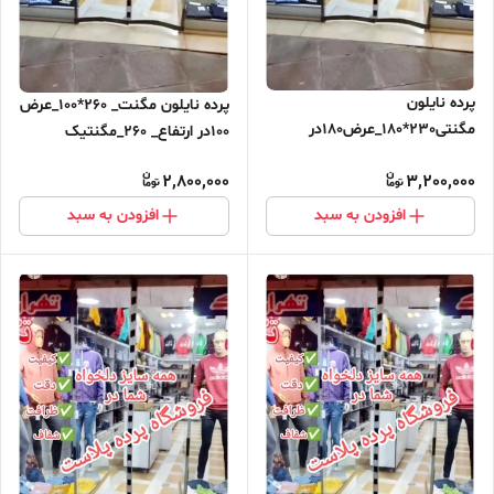
پرده نایلون
پرده نایلون مگنت_ 260*100_عرض
مگنتی230*180_عرض180در
100در ارتفاع_ 260_مگنتیک
ارتفاع_230_مگنتیک آهنربایی
آهنربایی مغناطیسی
2,800,000
3,200,000
مغناطیسی ارسال رایگان
افزودن به سبد
افزودن به سبد