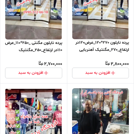
پرده نایلون 270*120_عرض120در
پرده نایلون مگنتی _250*110_عرض
ارتفاع_270_مگنتیک آهنربایی
110در ارتفاع_250_مگنتیک
مغناطیسی ارسال رایگان
آهنربایی مغناطیسی ارسال رایگان
2,700,000
2,800,000
افزودن به سبد
افزودن به سبد