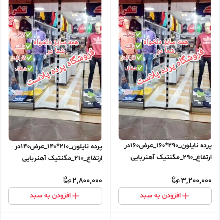
پرده نایلون_290*160_عرض160در
پرده نایلون_210*140_عرض140در
ارتفاع_290_مگنتیک آهنربایی
ارتفاع_210_مگنتیک آهنربایی
مغناطیسی ارسال رایگان
مغناطیسی
2,800,000
3,200,000
افزودن به سبد
افزودن به سبد