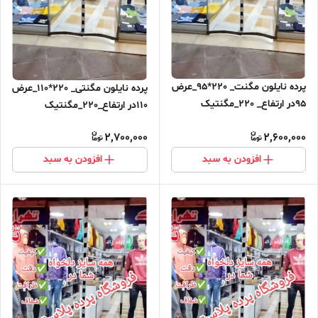
پرده نایلون مگنت_ 220*95_عرض
پرده نایلون مگنتی_ 220*110_عرض
95در ارتفاع_ 220_مگنتیک
110در ارتفاع_220_مگنتیک
آهنربایی مغناطیسی
آهنربایی مغناطیسی ارسال رایگان
2,700,000
2,600,000
افزودن به سبد
افزودن به سبد