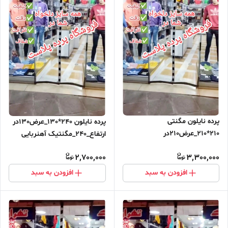
پرده نایلون مگنتی
پرده نایلون 240*130_عرض130در
210*210_عرض210در
ارتفاع_240_مگنتیک آهنربایی
ارتفاع_210_مگنتیک آهنربایی
مغناطیسی
2,700,000
3,300,000
مغناطیسی ارسال رایگان
افزودن به سبد
افزودن به سبد