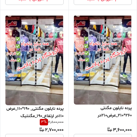
پرده نایلون مگنتی
پرده نایلون مگنتی_ 190*110_عرض
260*210_عرض210در
110در ارتفاع_190_مگنتیک
3
%
2,800,000
ارتفاع_260_مگنتیک آهنربایی
آهنربایی مغناطیسی
2,700,000
3,600,000
مغناطیسی ارسال رایگان