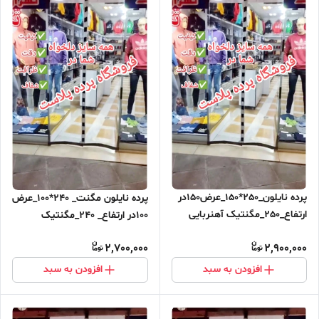
پرده نایلون_250*150_عرض150در
پرده نایلون مگنت_ 240*100_عرض
ارتفاع_250_مگنتیک آهنربایی
100در ارتفاع_ 240_مگنتیک
مغناطیسی ارسال رایگان
آهنربایی مغناطیسی
2,700,000
2,900,000
افزودن به سبد
افزودن به سبد