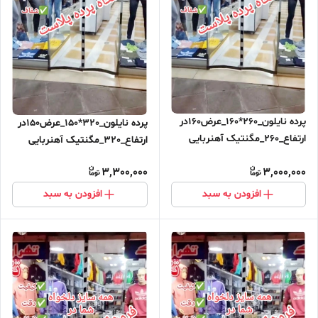
پرده نایلون_260*160_عرض160در
پرده نایلون_320*150_عرض150در
ارتفاع_260_مگنتیک آهنربایی
ارتفاع_320_مگنتیک آهنربایی
مغناطیسی ارسال رایگان
مغناطیسی
3,300,000
3,000,000
افزودن به سبد
افزودن به سبد