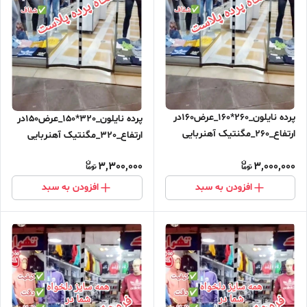
پرده نایلون_260*160_عرض160در
پرده نایلون_320*150_عرض150در
ارتفاع_260_مگنتیک آهنربایی
ارتفاع_320_مگنتیک آهنربایی
مغناطیسی ارسال رایگان
مغناطیسی
3,300,000
3,000,000
افزودن به سبد
افزودن به سبد