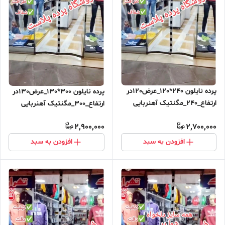
پرده نایلون 240*120_عرض120در
پرده نایلون 300*130_عرض130در
ارتفاع_240_مگنتیک آهنربایی
ارتفاع_300_مگنتیک آهنربایی
مغناطیسی ارسال رایگان
مغناطیسی
2,900,000
2,700,000
افزودن به سبد
افزودن به سبد