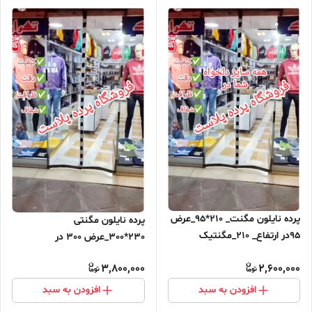
پرده نایلون مگنت_ 210*95_عرض
پرده نایلون مگنتی
95در ارتفاع_ 210_مگنتیک
230*300_عرض 300 در
آهنربایی مغناطیسی
ارتفاع_230_مگنتیک آهنربایی
3,800,000
2,600,000
مغناطیسی ارسال رایگان
افزودن به سبد
افزودن به سبد