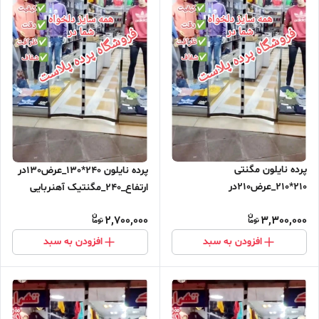
پرده نایلون مگنتی
پرده نایلون 240*130_عرض130در
210*210_عرض210در
ارتفاع_240_مگنتیک آهنربایی
ارتفاع_210_مگنتیک آهنربایی
مغناطیسی
2,700,000
3,300,000
مغناطیسی ارسال رایگان
افزودن به سبد
افزودن به سبد