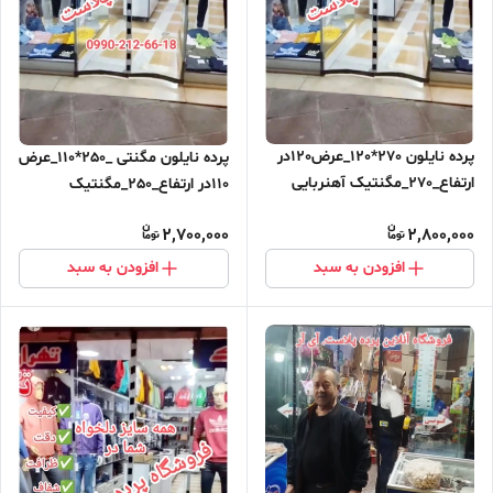
پرده نایلون 270*120_عرض120در
پرده نایلون مگنتی _250*110_عرض
ارتفاع_270_مگنتیک آهنربایی
110در ارتفاع_250_مگنتیک
مغناطیسی ارسال رایگان
آهنربایی مغناطیسی ارسال رایگان
2,700,000
2,800,000
افزودن به سبد
افزودن به سبد