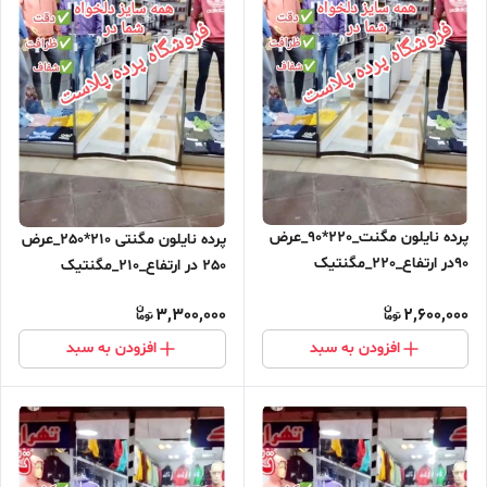
پرده نایلون مگنت_220*90_عرض
پرده نایلون مگنتی 210*250_عرض
90در ارتفاع_220_مگنتیک
250 در ارتفاع_210_مگنتیک
آهنربایی مغناطیسی ارسال رایگان
آهنربایی مغناطیسی ارسال رایگان
3,300,000
2,600,000
افزودن به سبد
افزودن به سبد