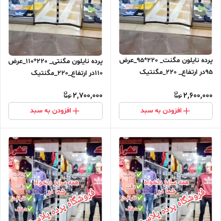
پرده نایلون مگنت_ 220*95_عرض
پرده نایلون مگنتی_ 220*110_عرض
95در ارتفاع_ 220_مگنتیک
110در ارتفاع_220_مگنتیک
آهنربایی مغناطیسی
آهنربایی مغناطیسی ارسال رایگان
2,700,000
2,600,000
افزودن به سبد
افزودن به سبد