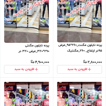
پرده نایلون مگنت_260*95_عرض
پرده نایلون مگنتی
95در ارتفاع_ 260_مگنتیک
290*320_عرض 320 در
آهنربایی مغناطیسی
ارتفاع_290_مگنتیک آهنربایی
4,900,000
2,800,000
مغناطیسی ارسال رایگان
افزودن به سبد
افزودن به سبد