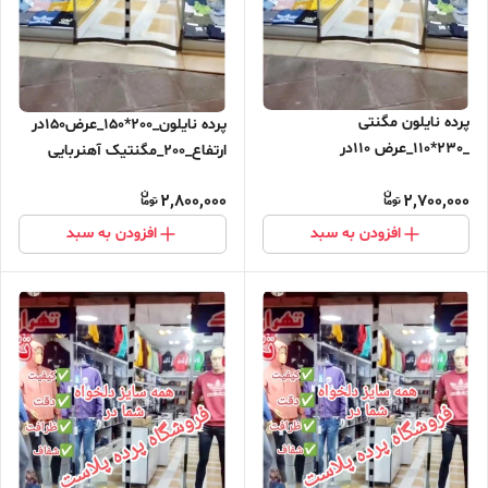
پرده نایلون مگنتی
پرده نایلون_200*150_عرض150در
_230*110_عرض 110در
ارتفاع_200_مگنتیک آهنربایی
ارتفاع_230_مگنتیک آهنربایی
مغناطیسی ارسال رایگان
2,800,000
2,700,000
مغناطیسی ارسال رایگان
افزودن به سبد
افزودن به سبد