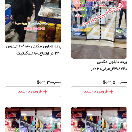
پرده نایلون مگنتی 180*240_عرض
240 در ارتفاع_180_مگنتیک
آهنربایی مغناطیسی ارسال رایگان
پرده نایلون مگنتی
240*230_عرض230در
ارتفاع_240_مگنتیک آهنربایی
3,300,000
3,500,000
مغناطیسی ارسال رایگان
افزودن به سبد
افزودن به سبد