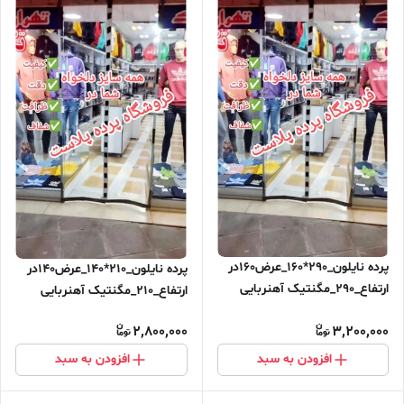
پرده نایلون_290*160_عرض160در
پرده نایلون_210*140_عرض140در
ارتفاع_290_مگنتیک آهنربایی
ارتفاع_210_مگنتیک آهنربایی
مغناطیسی ارسال رایگان
مغناطیسی
2,800,000
3,200,000
افزودن به سبد
افزودن به سبد