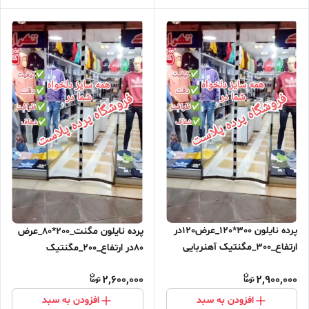
پرده نایلون 300*120_عرض120در
پرده نایلون مگنت_200*80_عرض
ارتفاع_300_مگنتیک آهنربایی
80در ارتفاع_200_مگنتیک
مغناطیسی
آهنربایی مغناطیسی ارسال رایگان
2,600,000
2,900,000
افزودن به سبد
افزودن به سبد