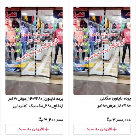
پرده نایلون مگنتی
پرده نایلون_280*140_عرض140در
180*180_عرض180در
ارتفاع_280_مگنتیک آهنربایی
ارتفاع_180_مگنتیک آهنربایی
مغناطیسی
3,200,000
3,000,000
مغناطیسی ارسال رایگان
افزودن به سبد
افزودن به سبد