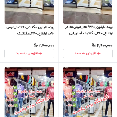
پرده نایلون_240*150_عرض150در
پرده نایلون مگنت_240*90_عرض
ارتفاع_240_مگنتیک آهنربایی
90در ارتفاع_240_مگنتیک
مغناطیسی ارسال رایگان
آهنربایی مغناطیسی ارسال رایگان
2,700,000
2,900,000
افزودن به سبد
افزودن به سبد