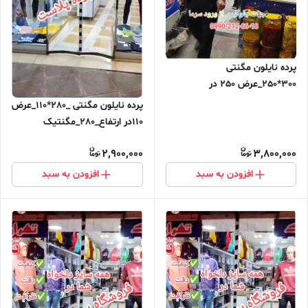
پرده نایلون مگنتی
300*250_عرض 250 در
ارتفاع_300_مگنتیک آهنربایی
پرده نایلون مگنتی _280*110_عرض
مغناطیسی ارسال رایگان
110در ارتفاع_280_مگنتیک
آهنربایی مغناطیسی ارسال رایگان
2,900,000
3,800,000
افزودن به سبد
افزودن به سبد