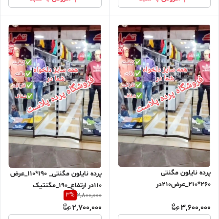
پرده نایلون مگنتی
پرده نایلون مگنتی_ 190*110_عرض
260*210_عرض210در
110در ارتفاع_190_مگنتیک
3
%
2,800,000
ارتفاع_260_مگنتیک آهنربایی
آهنربایی مغناطیسی
2,700,000
3,600,000
مغناطیسی ارسال رایگان