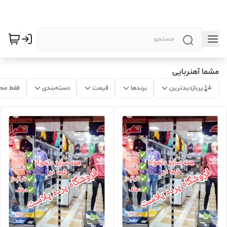
مشما آهنربایی
پربازدیدترین
برندها
قیمت
دسته‌بندی
فقط مح