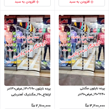
افزودن به سبد
افزودن به سبد
پرده نایلون مگنتی
پرده نایلون 190*130_عرض130در
240*190_عرض190در
ارتفاع_190_مگنتیک آهنربایی
ارتفاع_240_مگنتیک آهنربایی
مغناطیسی ارسال رایگان
2,700,000
3,200,000
مغناطیسی ارسال رایگان