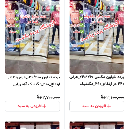
پرده نایلون مگنتی 260*240_عرض
پرده نایلون 200*130_عرض130در
240 در ارتفاع_260_مگنتیک
ارتفاع_200_مگنتیک آهنربایی
آهنربایی مغناطیسی ارسال رایگان
مغناطیسی
2,700,000
3,600,000
افزودن به سبد
افزودن به سبد