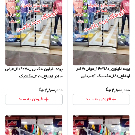
پرده نایلون_180*140_عرض140در
پرده نایلون مگنتی _270*110_عرض
ارتفاع_180_مگنتیک آهنربایی
110در ارتفاع_270_مگنتیک
مغناطیسی
آهنربایی مغناطیسی ارسال رایگان
2,800,000
2,800,000
افزودن به سبد
افزودن به سبد