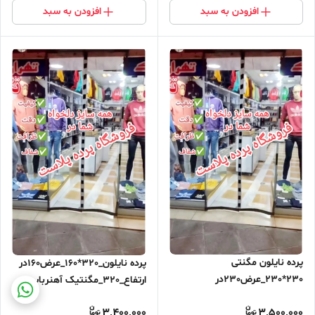
افزودن به سبد
افزودن به سبد
پرده نایلون مگنتی
پرده نایلون_320*160_عرض160در
230*230_عرض230در
ارتفاع_320_مگنتیک آهنربایی
ارتفاع_230_مگنتیک آهنربایی
مغناطیسی ارسال رایگان
3,400,000
3,500,000
مغناطیسی ارسال رایگان