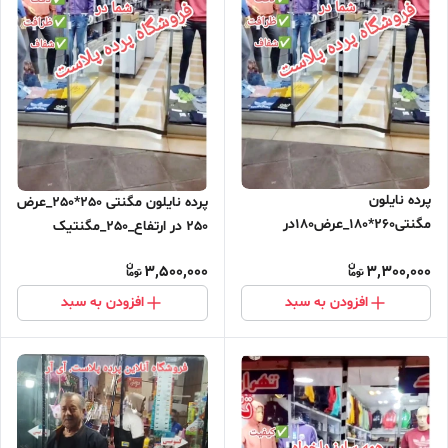
پرده نایلون
پرده نایلون مگنتی 250*250_عرض
مگنتی260*180_عرض180در
250 در ارتفاع_250_مگنتیک
ارتفاع_260_مگنتیک آهنربایی
آهنربایی مغناطیسی ارسال رایگان
3,500,000
3,300,000
مغناطیسی ارسال رایگان
افزودن به سبد
افزودن به سبد