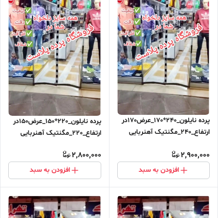
پرده نایلون_240*170_عرض170در
پرده نایلون_220*150_عرض150در
ارتفاع_240_مگنتیک آهنربایی
ارتفاع_220_مگنتیک آهنربایی
مغناطیسی ارسال رایگان
مغناطیسی ارسال رایگان
2,800,000
2,900,000
افزودن به سبد
افزودن به سبد