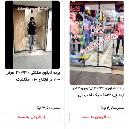
پرده نایلون مگنتی 210*300_عرض
300 در ارتفاع_210_مگنتیک
آهنربایی مغناطیسی ارسال رایگان
پرده نایلون220*130_عرض130در
ارتفاع_220مگنتیک آهنربایی
مغناطیسی
3,600,000
2,700,000
افزودن به سبد
افزودن به سبد