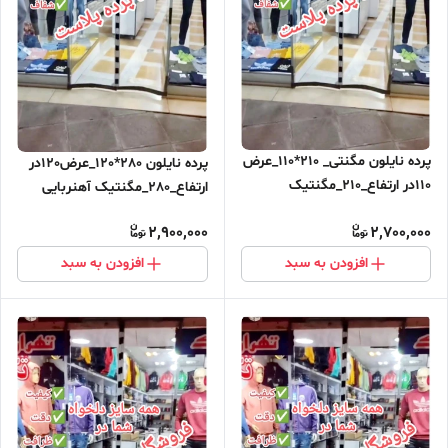
پرده نایلون مگنتی_ 210*110_عرض
پرده نایلون 280*120_عرض120در
110در ارتفاع_210_مگنتیک
ارتفاع_280_مگنتیک آهنربایی
آهنربایی مغناطیسی
مغناطیسی
2,900,000
2,700,000
افزودن به سبد
افزودن به سبد