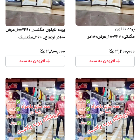
پرده نایلون
پرده نایلون مگنت_ 260*100_عرض
مگنتی230*180_عرض180در
100در ارتفاع_ 260_مگنتیک
ارتفاع_230_مگنتیک آهنربایی
آهنربایی مغناطیسی
2,800,000
3,200,000
مغناطیسی ارسال رایگان
افزودن به سبد
افزودن به سبد