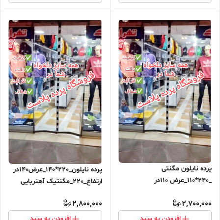
پرده نایلون مگنتی
پرده نایلون_220*140_عرض140در
_240*110_عرض 110در
ارتفاع_220_مگنتیک آهنربایی
ارتفاع_240_مگنتیک آهنربایی
مغناطیسی
2,800,000
2,700,000
مغناطیسی ارسال رایگان
افزودن به سبد
افزودن به سبد