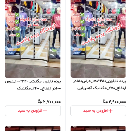
پرده نایلون_250*150_عرض150در
پرده نایلون مگنت_ 240*100_عرض
ارتفاع_250_مگنتیک آهنربایی
100در ارتفاع_ 240_مگنتیک
مغناطیسی ارسال رایگان
آهنربایی مغناطیسی
2,700,000
2,900,000
افزودن به سبد
افزودن به سبد