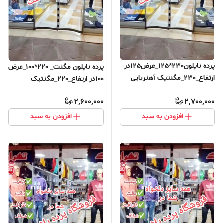
پرده نایلون230*125_عرض125در
پرده نایلون مگنت_ 220*100_عرض
ارتفاع_230_مگنتیک آهنربایی
100در ارتفاع_220_مگنتیک
مغناطیسی
آهنربایی مغناطیسی ارسال رایگان
2,600,000
2,700,000
افزودن به سبد
افزودن به سبد