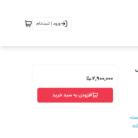
ورود | ثبت‌نام
گنتیک
2,900,000
افزودن به سبد خرید
است
،
زه
،