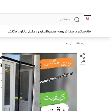
خانه
پیگیری سفارش
همه محصولات
توری مگنتی
نایلون مگنتی
پرده پلاست
/
پرده
آ
بر
دس
بر