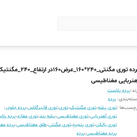
پرده توری مگنتی_240*160_عرض160در ارتفاع_240_م
هنربایی مغناطیسی
ند:
پرده پلاست
ته‌بندی
:
پرده
چسب‌ها :
توری پشه
،
توری مگنتیک
،
توری
،
توری فایبرگلاس
،
پرده جلودر
،
توری آهنربایی
،
توری مغناطیسی
،
پشه بند
،
توری مغازه
،
پرده پل
توری بالکن
،
توری پنجره
،
توری مگنتی
،
طلق مغناطیسی
،
پرده مغا
پرده مغناطیسی
،
پرده