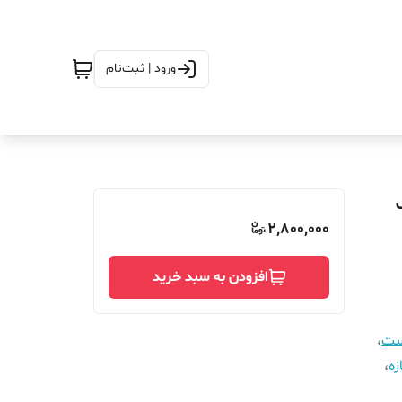
ورود | ثبت‌نام
نتیک
2,800,000
افزودن به سبد خرید
است
،
زه
،