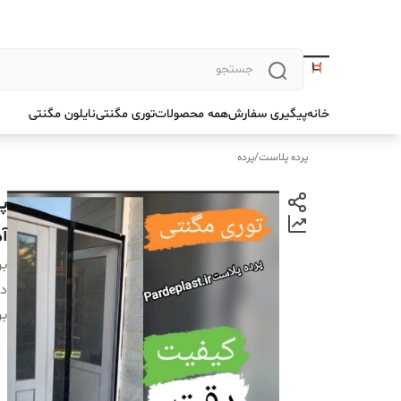
خانه
پیگیری سفارش
همه محصولات
توری مگنتی
نایلون مگنتی
پرده پلاست
/
پرده
آ
بر
دس
بر