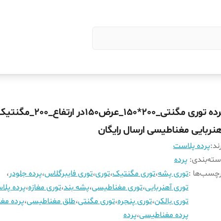
پرده توری مگنتی_200*150_عرض150در ارتفاع_200_مگ
هنربایی مغناطیسی ارسال رایگان
ند:
پرده پلاست
ته‌بندی
:
پرده
چسب‌ها :
توری پشه
،
توری مگنتیک
،
توری
،
توری فایبرگلاس
،
پرده جلودر
،
توری آهنربایی
،
توری مغناطیسی
،
پشه بند
،
توری مغازه
،
پرده پل
توری بالکن
،
توری پنجره
،
توری مگنتی
،
طلق مغناطیسی
،
پرده مغا
پرده مغناطیسی
،
پرده