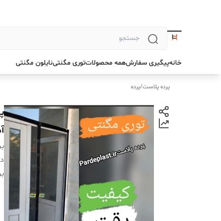
خانه
پیگیری سفارش
همه محصولات
توری مگنتی
نایلون مگنتی
پرده پلاست
/
پرده
آ
بر
دس
بر