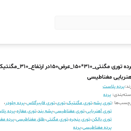
پرده توری مگنتی_310*150_عرض150در ارتفاع_310_م
هنربایی مغناطیسی
ند:
پرده پلاست
ته‌بندی
:
پرده
چسب‌ها :
توری پشه
،
توری مگنتیک
،
توری
،
توری فایبرگلاس
،
پرده جلودر
،
توری آهنربایی
،
توری مغناطیسی
،
پشه بند
،
توری مغازه
،
پرده پل
توری بالکن
،
توری پنجره
،
توری مگنتی
،
طلق مغناطیسی
،
پرده مغا
پرده مغناطیسی
،
پرده