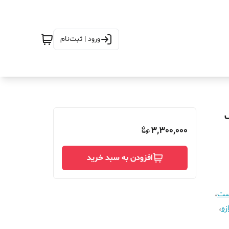
ورود | ثبت‌نام
گنتیک
3,300,000
افزودن به سبد خرید
است
،
زه
،