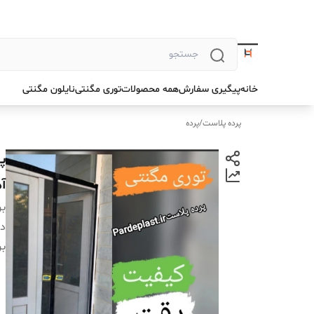
خانه
پیگیری سفارش
همه محصولات
توری مگنتی
نایلون مگنتی
پرده پلاست
/
پرده
آ
بر
دس
بر