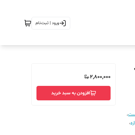
ورود | ثبت‌نام
ک
2,800,000
افزودن به سبد خرید
است
،
زه
،