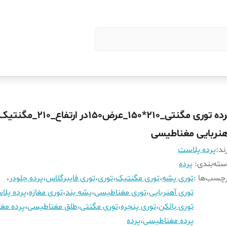
پرده توری مگنتی_210*150_عرض150در ارتفاع_210_مگنتی
هنربایی مغناطیسی
ند:
پرده پلاست
ته‌بندی
:
پرده
چسب‌ها :
توری پشه
،
توری مگنتیک
،
توری
،
توری فایبرگلاس
،
پرده جلودر
،
توری آهنربایی
،
توری مغناطیسی
،
پشه بند
،
توری مغازه
،
پرده پل
توری بالکن
،
توری پنجره
،
توری مگنتی
،
طلق مغناطیسی
،
پرده مغا
پرده مغناطیسی
،
پرده