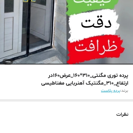
پرده توری مگنتی_310*160_عرض160در
ارتفاع_310_مگنتیک آهنربایی مغناطیسی
برند:
پرده پلاست
نظرات