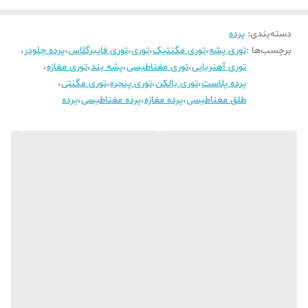
دسته‌بندی
:
پرده
برچسب‌ها :
توری پشه
،
توری مگنتیک
،
توری
،
توری فایبرگلاس
،
پرده جلودر
،
توری آهنربایی
،
توری مغناطیسی
،
پشه بند
،
توری مغازه
،
پرده پلاست
،
توری بالکن
،
توری پنجره
،
توری مگنتی
،
طلق مغناطیسی
،
پرده مغازه
،
پرده مغناطیسی
،
پرده