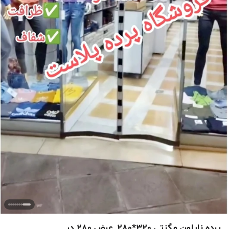
پرده نایلون مگنتی 320*280_عرض 280 در