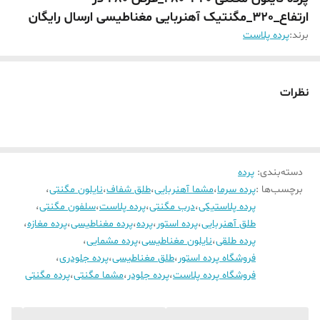
ارتفاع_320_مگنتیک آهنربایی مغناطیسی ارسال رایگان
برند:
پرده پلاست
نظرات
دسته‌بندی
:
پرده
برچسب‌ها :
پرده سرما
،
مشما آهنربایی
،
طلق شفاف
،
نایلون مگنتی
،
پرده پلاستیکی
،
درب مگنتی
،
پرده پلاست
،
سلفون مگنتی
،
طلق آهنربایی
،
پرده استور
،
پرده
،
پرده مغناطیسی
،
پرده مغازه
،
پرده طلقی
،
نایلون مغناطیسی
،
پرده مشمایی
،
فروشگاه پرده استور
،
طلق مغناطیسی
،
پرده جلودری
،
فروشگاه پرده پلاست
،
پرده جلودر
،
مشما مگنتی
،
پرده مگنتی