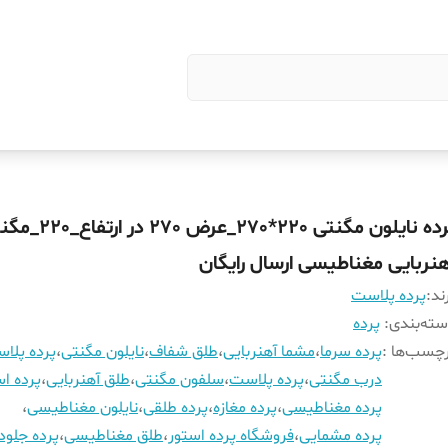
پرده نایلون مگنتی 220*270_عر
هنربایی مغناطیسی ارسال رایگان
ند:
پرده پلاست
ته‌بندی
:
پرده
چسب‌ها :
پرده سرما
،
مشما آهنربایی
،
طلق شفاف
،
نایلون مگنتی
،
پرده پلا
درب مگنتی
،
پرده پلاست
،
سلفون مگنتی
،
طلق آهنربایی
،
پرده اس
پرده مغناطیسی
،
پرده مغازه
،
پرده طلقی
،
نایلون مغناطیسی
،
پرده مشمایی
،
فروشگاه پرده استور
،
طلق مغناطیسی
،
پرده جلود