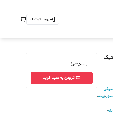
ورود | ثبت‌نام
ض 270 در ارتفاع_220_مگنتیک
3,600,000
افزودن به سبد خرید
ستیکی
،
تور
،
پرده
،
ری
،