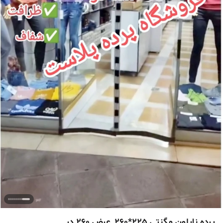
پرده نایلون مگنتی 225*260_عرض 260 در