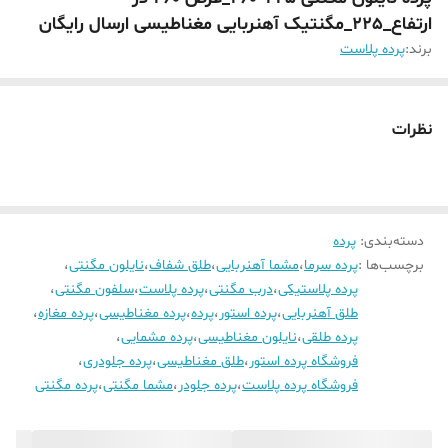
ارتفاع_225_مگنتیک آهنربایی مغناطیسی ارسال رایگان
برند:
پرده پلاست
نظرات
دسته‌بندی
:
پرده
برچسب‌ها :
پرده سرما
،
مشما آهنربایی
،
طلق شفاف
،
نایلون مگنتی
،
پرده پلاستیکی
،
درب مگنتی
،
پرده پلاست
،
سلفون مگنتی
،
طلق آهنربایی
،
پرده استور
،
پرده
،
پرده مغناطیسی
،
پرده مغازه
،
پرده طلقی
،
نایلون مغناطیسی
،
پرده مشمایی
،
فروشگاه پرده استور
،
طلق مغناطیسی
،
پرده جلودری
،
فروشگاه پرده پلاست
،
پرده جلودر
،
مشما مگنتی
،
پرده مگنتی