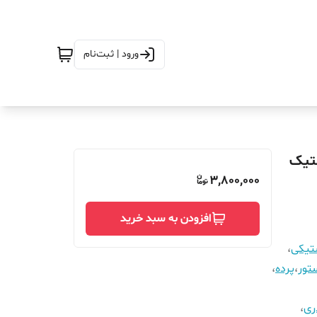
ورود | ثبت‌نام
رض 260 در ارتفاع_230_مگنتیک
3,800,000
افزودن به سبد خرید
ستیکی
،
تور
،
پرده
،
ری
،