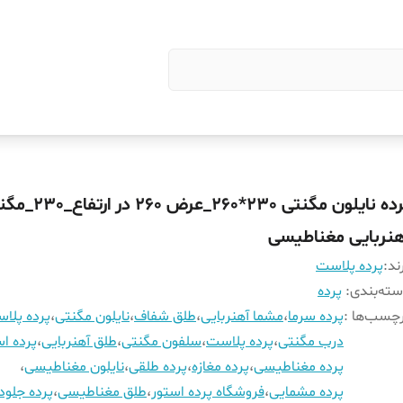
پرده نایلون مگنتی 230*260_ع
هنربایی مغناطیسی
ند:
پرده پلاست
ته‌بندی
:
پرده
چسب‌ها :
پرده سرما
،
مشما آهنربایی
،
طلق شفاف
،
نایلون مگنتی
،
پرده پلا
درب مگنتی
،
پرده پلاست
،
سلفون مگنتی
،
طلق آهنربایی
،
پرده اس
پرده مغناطیسی
،
پرده مغازه
،
پرده طلقی
،
نایلون مغناطیسی
،
پرده مشمایی
،
فروشگاه پرده استور
،
طلق مغناطیسی
،
پرده جلود