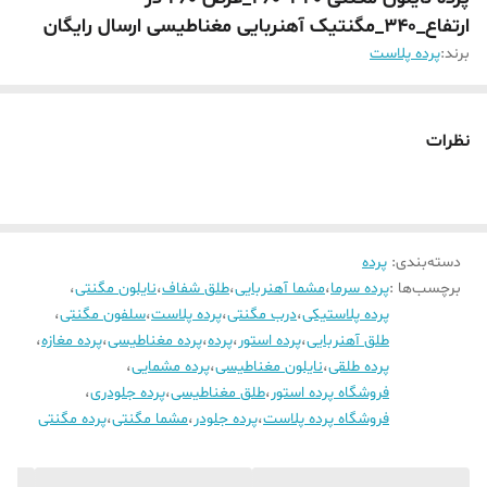
ارتفاع_340_مگنتیک آهنربایی مغناطیسی ارسال رایگان
برند:
پرده پلاست
نظرات
دسته‌بندی
:
پرده
برچسب‌ها :
پرده سرما
،
مشما آهنربایی
،
طلق شفاف
،
نایلون مگنتی
،
پرده پلاستیکی
،
درب مگنتی
،
پرده پلاست
،
سلفون مگنتی
،
طلق آهنربایی
،
پرده استور
،
پرده
،
پرده مغناطیسی
،
پرده مغازه
،
پرده طلقی
،
نایلون مغناطیسی
،
پرده مشمایی
،
فروشگاه پرده استور
،
طلق مغناطیسی
،
پرده جلودری
،
فروشگاه پرده پلاست
،
پرده جلودر
،
مشما مگنتی
،
پرده مگنتی