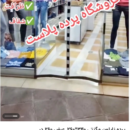
پرده نایلون مگنتی 340*260_عرض 260 در