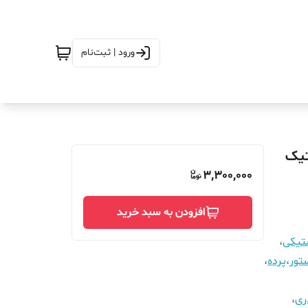
ورود | ثبت‌نام
25 در ارتفاع_200_مگنتیک
3,300,000
افزودن به سبد خرید
ستیکی
،
تور
،
پرده
،
ری
،