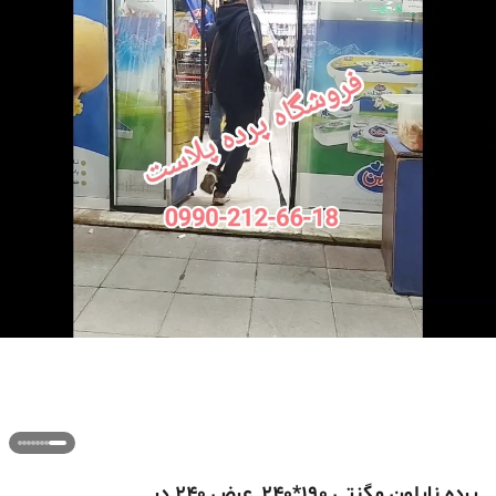
پرده نایلون مگنتی 190*240_عرض 240 در