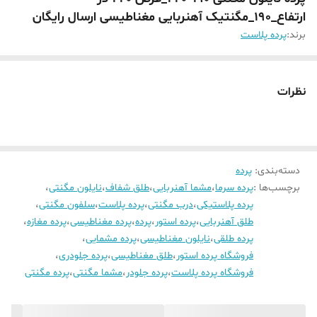
ارتفاع_190_مگنتیک آهنربایی مغناطیسی ارسال رایگان
برند:
پرده پلاست
نظرات
دسته‌بندی
:
پرده
برچسب‌ها :
پرده سرما
،
مشما آهنربایی
،
طلق شفاف
،
نایلون مگنتی
،
پرده پلاستیکی
،
درب مگنتی
،
پرده پلاست
،
سلفون مگنتی
،
طلق آهنربایی
،
پرده استور
،
پرده
،
پرده مغناطیسی
،
پرده مغازه
،
پرده طلقی
،
نایلون مغناطیسی
،
پرده مشمایی
،
فروشگاه پرده استور
،
طلق مغناطیسی
،
پرده جلودری
،
فروشگاه پرده پلاست
،
پرده جلودر
،
مشما مگنتی
،
پرده مگنتی