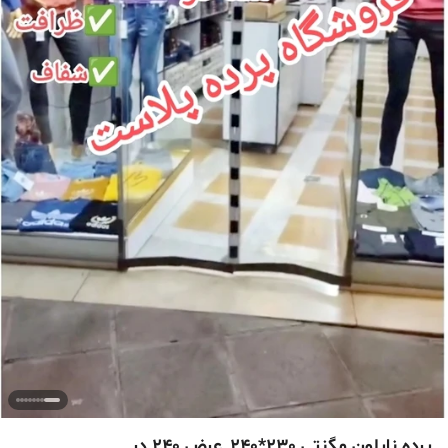
پرده نایلون مگنتی 230*240_عرض 240 در