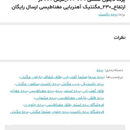
ارتفاع_230_مگنتیک آهنربایی مغناطیسی ارسال رایگان
برند:
پرده پلاست
نظرات
دسته‌بندی
:
پرده
برچسب‌ها :
پرده سرما
،
مشما آهنربایی
،
طلق شفاف
،
نایلون مگنتی
،
پرده پلاستیکی
،
درب مگنتی
،
پرده پلاست
،
سلفون مگنتی
،
طلق آهنربایی
،
پرده استور
،
پرده
،
پرده مغناطیسی
،
پرده مغازه
،
پرده طلقی
،
نایلون مغناطیسی
،
پرده مشمایی
،
فروشگاه پرده استور
،
طلق مغناطیسی
،
پرده جلودری
،
فروشگاه پرده پلاست
،
پرده جلودر
،
مشما مگنتی
،
پرده مگنتی