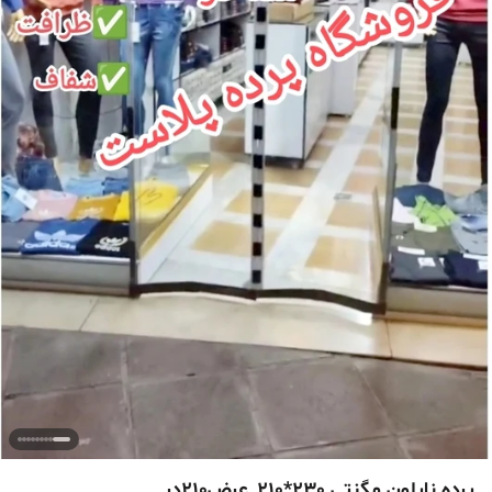
پرده نایلون مگنتی 230*210_عرض210در