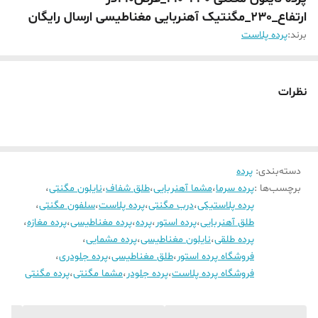
ارتفاع_230_مگنتیک آهنربایی مغناطیسی ارسال رایگان
برند:
پرده پلاست
نظرات
دسته‌بندی
:
پرده
برچسب‌ها :
پرده سرما
،
مشما آهنربایی
،
طلق شفاف
،
نایلون مگنتی
،
پرده پلاستیکی
،
درب مگنتی
،
پرده پلاست
،
سلفون مگنتی
،
طلق آهنربایی
،
پرده استور
،
پرده
،
پرده مغناطیسی
،
پرده مغازه
،
پرده طلقی
،
نایلون مغناطیسی
،
پرده مشمایی
،
فروشگاه پرده استور
،
طلق مغناطیسی
،
پرده جلودری
،
فروشگاه پرده پلاست
،
پرده جلودر
،
مشما مگنتی
،
پرده مگنتی