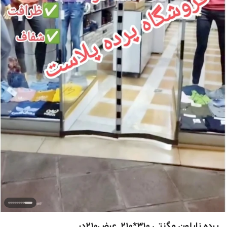
پرده نایلون مگنتی 310*210_عرض210در