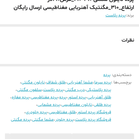
ارتفاع_310_مگنتیک آهنربایی مغناطیسی ارسال رایگان
برند:
پرده پلاست
نظرات
دسته‌بندی
:
پرده
برچسب‌ها :
پرده سرما
،
مشما آهنربایی
،
طلق شفاف
،
نایلون مگنتی
،
پرده پلاستیکی
،
درب مگنتی
،
پرده پلاست
،
سلفون مگنتی
،
طلق آهنربایی
،
پرده استور
،
پرده
،
پرده مغناطیسی
،
پرده مغازه
،
پرده طلقی
،
نایلون مغناطیسی
،
پرده مشمایی
،
فروشگاه پرده استور
،
طلق مغناطیسی
،
پرده جلودری
،
فروشگاه پرده پلاست
،
پرده جلودر
،
مشما مگنتی
،
پرده مگنتی