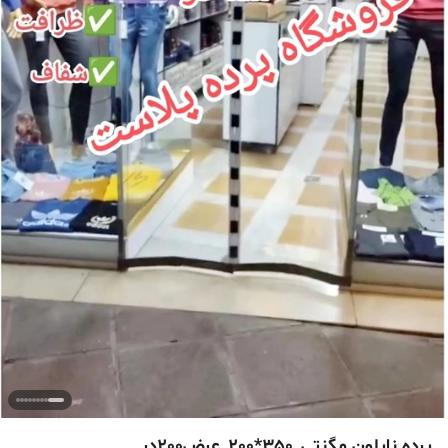
پرده نایلون مگنتی_350*200_عرض200در