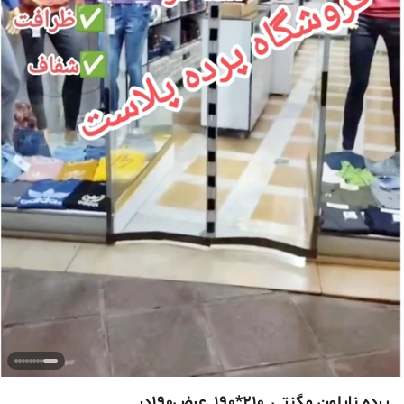
پرده نایلون مگنتی_210*190_عرض190در