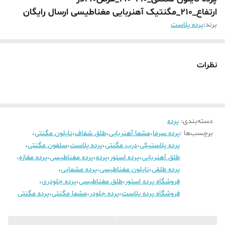
ارتفاع_210_مگنتیک آهنربایی مغناطیسی ارسال رایگان
برند:
پرده پلاست
نظرات
دسته‌بندی
:
پرده
برچسب‌ها :
پرده سرما
،
مشما آهنربایی
،
طلق شفاف
،
نایلون مگنتی
،
پرده پلاستیکی
،
درب مگنتی
،
پرده پلاست
،
سلفون مگنتی
،
طلق آهنربایی
،
پرده استور
،
پرده
،
پرده مغناطیسی
،
پرده مغازه
،
پرده طلقی
،
نایلون مغناطیسی
،
پرده مشمایی
،
فروشگاه پرده استور
،
طلق مغناطیسی
،
پرده جلودری
،
فروشگاه پرده پلاست
،
پرده جلودر
،
مشما مگنتی
،
پرده مگنتی