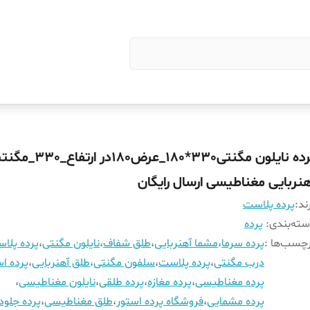
پرده نایلون مگنتی330*180_عرض180در 
هنربایی مغناطیسی ارسال رایگان
ند:
پرده پلاست
ته‌بندی
:
پرده
چسب‌ها :
پرده سرما
،
مشما آهنربایی
،
طلق شفاف
،
نایلون مگنتی
،
پرده پلا
درب مگنتی
،
پرده پلاست
،
سلفون مگنتی
،
طلق آهنربایی
،
پرده اس
پرده مغناطیسی
،
پرده مغازه
،
پرده طلقی
،
نایلون مغناطیسی
،
پرده مشمایی
،
فروشگاه پرده استور
،
طلق مغناطیسی
،
پرده جلود