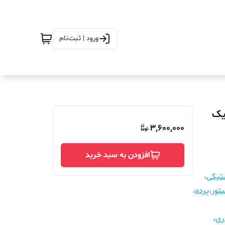
ورود | ثبت‌نام
ارتفاع_330_مگنتیک
3,600,000
افزودن به سبد خرید
ستیکی
،
تور
،
پرده
،
ری
،