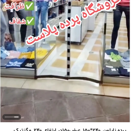
پرده نایلون_240*150_عرض150در ارتفاع_240_مگنتیک