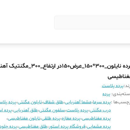
پرده نایلون_300*150_عرض150در ارتفاع_300_
غناطیسی
ند:
پرده پلاست
ته‌بندی
:
پرده
چسب‌ها :
پرده سرما
،
مشما آهنربایی
،
طلق شفاف
،
نایلون مگنتی
،
پرده پلا
درب مگنتی
،
پرده پلاست
،
سلفون مگنتی
،
طلق آهنربایی
،
پرده اس
پرده مغناطیسی
،
پرده مغازه
،
پرده طلقی
،
نایلون مغناطیسی
،
پرده مشمایی
،
فروشگاه پرده استور
،
طلق مغناطیسی
،
پرده جلود