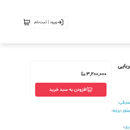
ورود | ثبت‌نام
مگنتیک آهنربایی
3,200,000
افزودن به سبد خرید
ستیکی
،
تور
،
پرده
،
ری
،