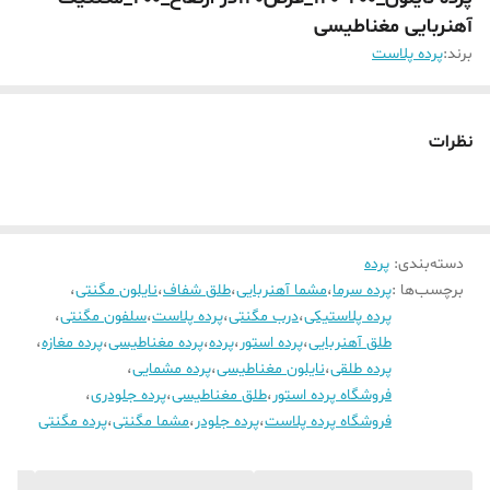
آهنربایی مغناطیسی
برند:
پرده پلاست
نظرات
دسته‌بندی
:
پرده
برچسب‌ها :
پرده سرما
،
مشما آهنربایی
،
طلق شفاف
،
نایلون مگنتی
،
پرده پلاستیکی
،
درب مگنتی
،
پرده پلاست
،
سلفون مگنتی
،
طلق آهنربایی
،
پرده استور
،
پرده
،
پرده مغناطیسی
،
پرده مغازه
،
پرده طلقی
،
نایلون مغناطیسی
،
پرده مشمایی
،
فروشگاه پرده استور
،
طلق مغناطیسی
،
پرده جلودری
،
فروشگاه پرده پلاست
،
پرده جلودر
،
مشما مگنتی
،
پرده مگنتی