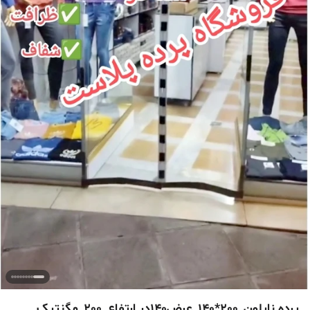
پرده نایلون_200*140_عرض140در ارتفاع_200_مگنتیک