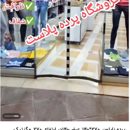
پرده نایلون_270*140_عرض140در ارتفاع_270_مگنتیک