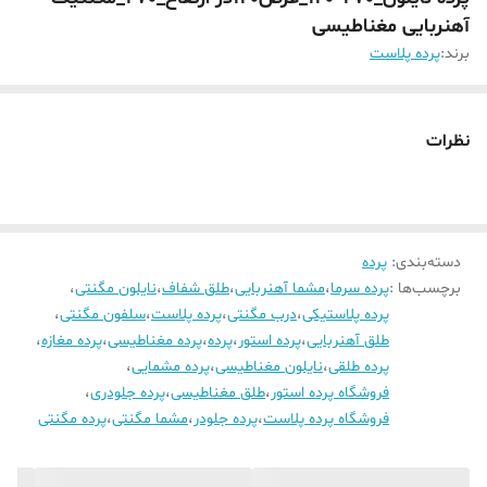
آهنربایی مغناطیسی
برند:
پرده پلاست
نظرات
دسته‌بندی
:
پرده
برچسب‌ها :
پرده سرما
،
مشما آهنربایی
،
طلق شفاف
،
نایلون مگنتی
،
پرده پلاستیکی
،
درب مگنتی
،
پرده پلاست
،
سلفون مگنتی
،
طلق آهنربایی
،
پرده استور
،
پرده
،
پرده مغناطیسی
،
پرده مغازه
،
پرده طلقی
،
نایلون مغناطیسی
،
پرده مشمایی
،
فروشگاه پرده استور
،
طلق مغناطیسی
،
پرده جلودری
،
فروشگاه پرده پلاست
،
پرده جلودر
،
مشما مگنتی
،
پرده مگنتی