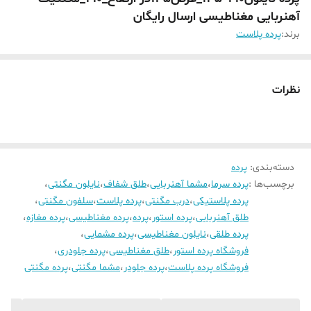
آهنربایی مغناطیسی ارسال رایگان
برند:
پرده پلاست
نظرات
دسته‌بندی
:
پرده
برچسب‌ها :
پرده سرما
،
مشما آهنربایی
،
طلق شفاف
،
نایلون مگنتی
،
پرده پلاستیکی
،
درب مگنتی
،
پرده پلاست
،
سلفون مگنتی
،
طلق آهنربایی
،
پرده استور
،
پرده
،
پرده مغناطیسی
،
پرده مغازه
،
پرده طلقی
،
نایلون مغناطیسی
،
پرده مشمایی
،
فروشگاه پرده استور
،
طلق مغناطیسی
،
پرده جلودری
،
فروشگاه پرده پلاست
،
پرده جلودر
،
مشما مگنتی
،
پرده مگنتی