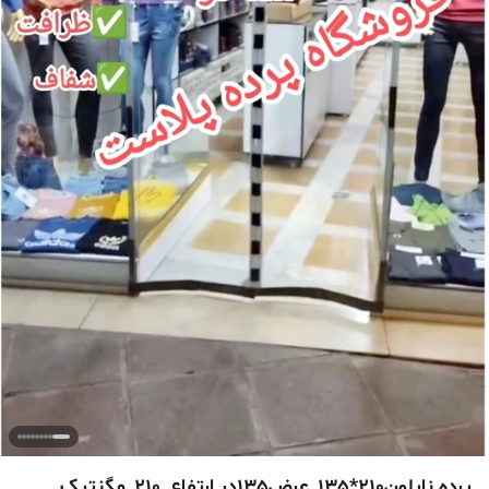
پرده نایلون210*135_عرض135در ارتفاع_210_مگنتیک