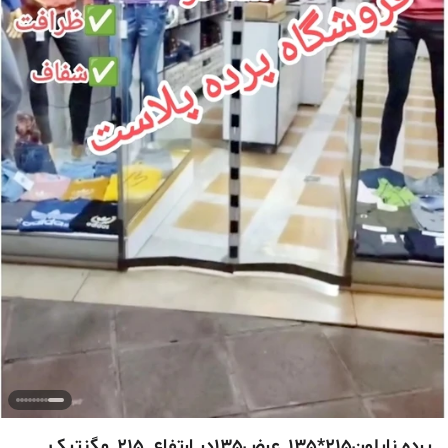
پرده نایلون215*135_عرض135در ارتفاع_215_مگنتیک