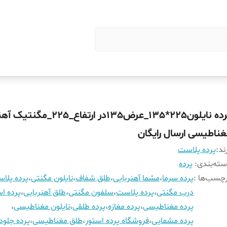
پرده نایلون225*135_عرض135در ارتفاع_25
غناطیسی ارسال رایگان
ند:
پرده پلاست
ته‌بندی
:
پرده
چسب‌ها :
پرده سرما
،
مشما آهنربایی
،
طلق شفاف
،
نایلون مگنتی
،
پرده پلا
درب مگنتی
،
پرده پلاست
،
سلفون مگنتی
،
طلق آهنربایی
،
پرده اس
پرده مغناطیسی
،
پرده مغازه
،
پرده طلقی
،
نایلون مغناطیسی
،
پرده مشمایی
،
فروشگاه پرده استور
،
طلق مغناطیسی
،
پرده جلود