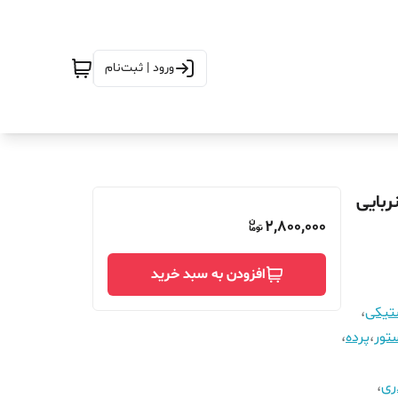
ورود | ثبت‌نام
2_مگنتیک آهنربایی
2,800,000
افزودن به سبد خرید
ستیکی
،
تور
،
پرده
،
ری
،