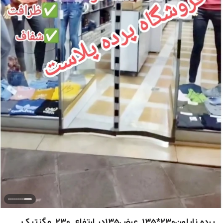
پرده نایلون230*135_عرض135در ارتفاع_230_مگنتیک