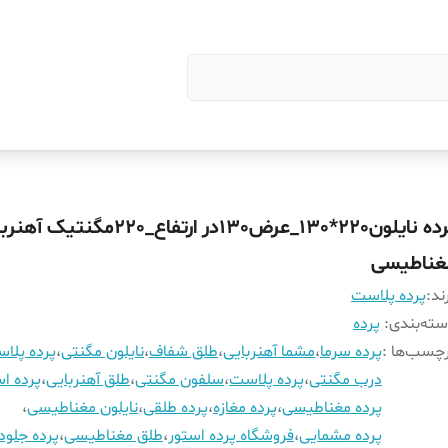
پرده نایلون220*130_عرض130در ارتفاع_220مگنتیک
غناطیسی
ند:
پرده پلاست
ته‌بندی
:
پرده
چسب‌ها :
پرده سرما
،
مشما آهنربایی
،
طلق شفاف
،
نایلون مگنتی
،
پرده پلا
درب مگنتی
،
پرده پلاست
،
سلفون مگنتی
،
طلق آهنربایی
،
پرده اس
پرده مغناطیسی
،
پرده مغازه
،
پرده طلقی
،
نایلون مغناطیسی
،
پرده مشمایی
،
فروشگاه پرده استور
،
طلق مغناطیسی
،
پرده جلود