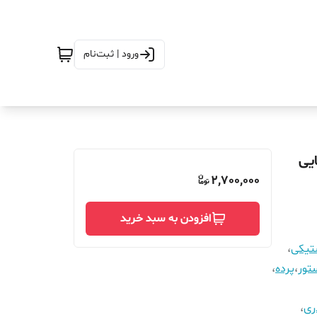
ورود | ثبت‌نام
 آهنربایی
2,700,000
افزودن به سبد خرید
ستیکی
،
تور
،
پرده
،
ری
،