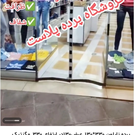
پرده نایلون 330*130_عرض130در ارتفاع_330_مگنتیک