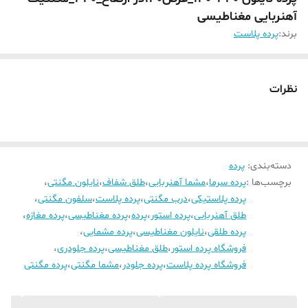
آهنربایی مغناطیسی
برند:
پرده پلاست
نظرات
دسته‌بندی
:
پرده
برچسب‌ها :
پرده سرما
،
مشما آهنربایی
،
طلق شفاف
،
نایلون مگنتی
،
پرده پلاستیکی
،
درب مگنتی
،
پرده پلاست
،
سلفون مگنتی
،
طلق آهنربایی
،
پرده استور
،
پرده
،
پرده مغناطیسی
،
پرده مغازه
،
پرده طلقی
،
نایلون مغناطیسی
،
پرده مشمایی
،
فروشگاه پرده استور
،
طلق مغناطیسی
،
پرده جلودری
،
فروشگاه پرده پلاست
،
پرده جلودر
،
مشما مگنتی
،
پرده مگنتی