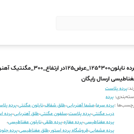
پرده نایلون300*125_عرض125در ارتفاع_300_مگ
غناطیسی ارسال رایگان
ند:
پرده پلاست
ته‌بندی
:
پرده
چسب‌ها :
پرده سرما
،
مشما آهنربایی
،
طلق شفاف
،
نایلون مگنتی
،
پرده پلا
درب مگنتی
،
پرده پلاست
،
سلفون مگنتی
،
طلق آهنربایی
،
پرده اس
پرده مغناطیسی
،
پرده مغازه
،
پرده طلقی
،
نایلون مغناطیسی
،
پرده مشمایی
،
فروشگاه پرده استور
،
طلق مغناطیسی
،
پرده جلود