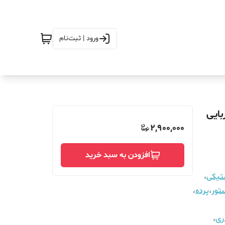
ورود | ثبت‌نام
نتیک آهنربایی
2,900,000
افزودن به سبد خرید
ستیکی
،
تور
،
پرده
،
ری
،