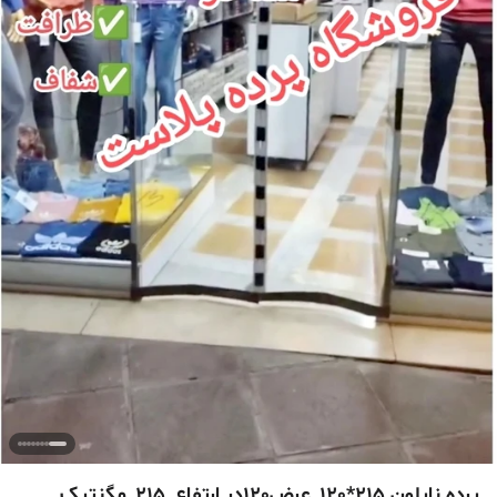
پرده نایلون 215*120_عرض120در ارتفاع_215_مگنتیک