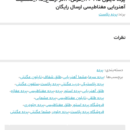
آهنربایی مغناطیسی ارسال رایگان
برند:
پرده پلاست
نظرات
دسته‌بندی
:
پرده
برچسب‌ها :
پرده سرما
،
مشما آهنربایی
،
طلق شفاف
،
نایلون مگنتی
،
پرده پلاستیکی
،
درب مگنتی
،
پرده پلاست
،
سلفون مگنتی
،
طلق آهنربایی
،
پرده استور
،
پرده
،
پرده مغناطیسی
،
پرده مغازه
،
پرده طلقی
،
نایلون مغناطیسی
،
پرده مشمایی
،
فروشگاه پرده استور
،
طلق مغناطیسی
،
پرده جلودری
،
فروشگاه پرده پلاست
،
پرده جلودر
،
مشما مگنتی
،
پرده مگنتی