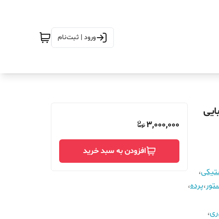
ورود | ثبت‌نام
یک آهنربایی
3,000,000
افزودن به سبد خرید
ستیکی
،
تور
،
پرده
،
ری
،