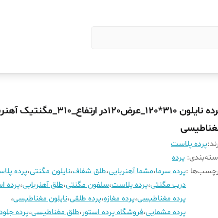
پرده نایلون 310*120_عرض120در ارتفاع_310_مگنت
غناطیسی
ند:
پرده پلاست
ته‌بندی
:
پرده
چسب‌ها :
پرده سرما
،
مشما آهنربایی
،
طلق شفاف
،
نایلون مگنتی
،
پرده پلا
درب مگنتی
،
پرده پلاست
،
سلفون مگنتی
،
طلق آهنربایی
،
پرده اس
پرده مغناطیسی
،
پرده مغازه
،
پرده طلقی
،
نایلون مغناطیسی
،
پرده مشمایی
،
فروشگاه پرده استور
،
طلق مغناطیسی
،
پرده جلود