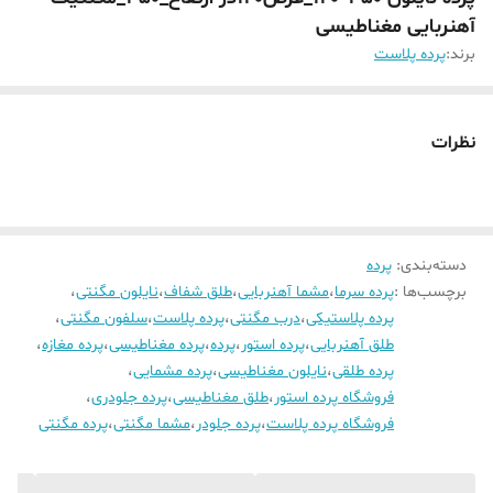
آهنربایی مغناطیسی
برند:
پرده پلاست
نظرات
دسته‌بندی
:
پرده
برچسب‌ها :
پرده سرما
،
مشما آهنربایی
،
طلق شفاف
،
نایلون مگنتی
،
پرده پلاستیکی
،
درب مگنتی
،
پرده پلاست
،
سلفون مگنتی
،
طلق آهنربایی
،
پرده استور
،
پرده
،
پرده مغناطیسی
،
پرده مغازه
،
پرده طلقی
،
نایلون مغناطیسی
،
پرده مشمایی
،
فروشگاه پرده استور
،
طلق مغناطیسی
،
پرده جلودری
،
فروشگاه پرده پلاست
،
پرده جلودر
،
مشما مگنتی
،
پرده مگنتی