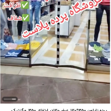
پرده نایلون 350*120_عرض120در ارتفاع_350_مگنتیک