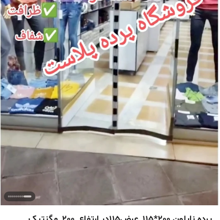
پرده نایلون 200*115_عرض115در ارتفاع_200_مگنتیک