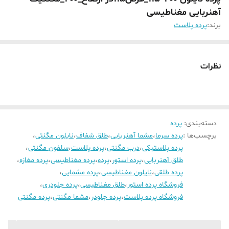
آهنربایی مغناطیسی
برند:
پرده پلاست
نظرات
دسته‌بندی
:
پرده
برچسب‌ها :
پرده سرما
،
مشما آهنربایی
،
طلق شفاف
،
نایلون مگنتی
،
پرده پلاستیکی
،
درب مگنتی
،
پرده پلاست
،
سلفون مگنتی
،
طلق آهنربایی
،
پرده استور
،
پرده
،
پرده مغناطیسی
،
پرده مغازه
،
پرده طلقی
،
نایلون مغناطیسی
،
پرده مشمایی
،
فروشگاه پرده استور
،
طلق مغناطیسی
،
پرده جلودری
،
فروشگاه پرده پلاست
،
پرده جلودر
،
مشما مگنتی
،
پرده مگنتی