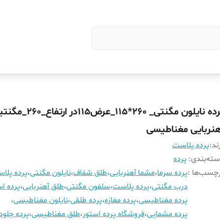
پرده نایلون مگنتی_ 260*115_عرض115در ار
هنربایی مغناطیسی
ند:
پرده پلاست
ته‌بندی
:
پرده
چسب‌ها :
پرده سرما
،
مشما آهنربایی
،
طلق شفاف
،
نایلون مگنتی
،
پرده پلا
درب مگنتی
،
پرده پلاست
،
سلفون مگنتی
،
طلق آهنربایی
،
پرده اس
پرده مغناطیسی
،
پرده مغازه
،
پرده طلقی
،
نایلون مغناطیسی
،
پرده مشمایی
،
فروشگاه پرده استور
،
طلق مغناطیسی
،
پرده جلود