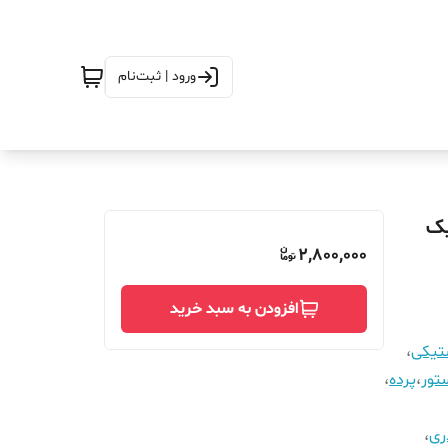
ورود | ثبت‌نام
تفاع_260_مگنتیک
2,800,000
افزودن به سبد خرید
ستیکی
،
تور
،
پرده
،
ری
،