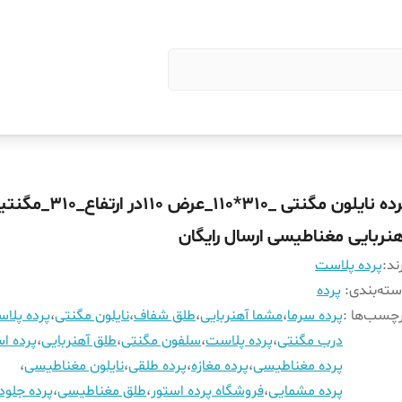
پرده نایلون مگنتی _310*110_عرض 110در ارت
هنربایی مغناطیسی ارسال رایگان
ند:
پرده پلاست
ته‌بندی
:
پرده
چسب‌ها :
پرده سرما
،
مشما آهنربایی
،
طلق شفاف
،
نایلون مگنتی
،
پرده پلا
درب مگنتی
،
پرده پلاست
،
سلفون مگنتی
،
طلق آهنربایی
،
پرده اس
پرده مغناطیسی
،
پرده مغازه
،
پرده طلقی
،
نایلون مغناطیسی
،
پرده مشمایی
،
فروشگاه پرده استور
،
طلق مغناطیسی
،
پرده جلود