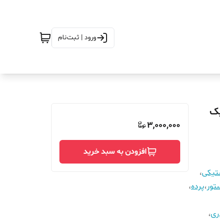
ورود | ثبت‌نام
فاع_310_مگنتیک
3,000,000
افزودن به سبد خرید
ستیکی
،
تور
،
پرده
،
ری
،