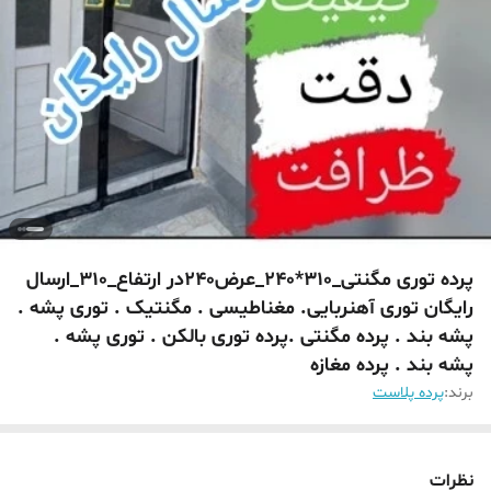
پرده توری مگنتی_310*240_عرض240در ارتفاع_310_ارسال
رایگان توری آهنربایی. مغناطیسی . مگنتیک . توری پشه .
پشه بند . پرده مگنتی .پرده توری بالکن . توری پشه .
پشه بند . پرده مغازه
برند:
پرده پلاست
نظرات